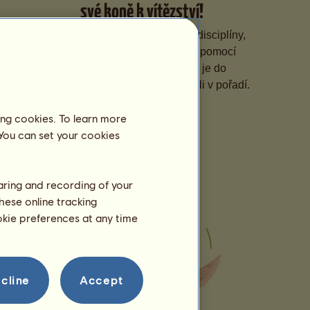
své koně k vítězství!
Specializujte své koně na různé disciplíny,
zdokonalujte jejich dovednosti pomocí
tréninku na míru a přihlašujte je do
prestižních soutěží, abyste stoupali v pořadí.
ing cookies. To learn more
 You can set your cookies
haring and recording of your
hese online tracking
ookie preferences at any time
cline
Accept