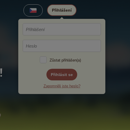
Přihlášení
Zůstat přihlášen(a)
!
Přihlásit se
Zapomněli jste heslo?