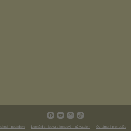
chodní podmínky
Licenční smlouva s koncovým uživatelem
Oznámení pro rodiče