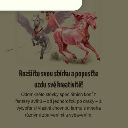
Rozšiřte svou sbírku a popusťte
uzdu své kreativitě!
Odemkněte stovky speciálních koní z
fantasy světů – od jednorožců po draky – a
vytvořte si vlastní chovnou farmu s mnoha
různými zbarveními a vybavením.