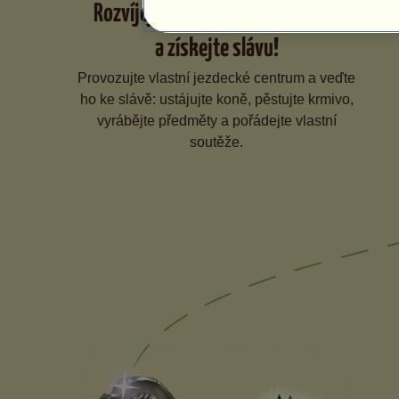
Rozvíjejte své jezdecké centrum
a získejte slávu!
Provozujte vlastní jezdecké centrum a veďte
ho ke slávě: ustájujte koně, pěstujte krmivo,
vyrábějte předměty a pořádejte vlastní
soutěže.