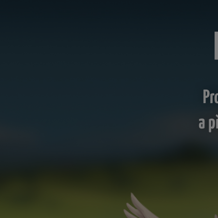
Pr
a p