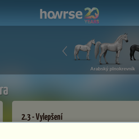
Arabský plnokrevník
ra
2.3 - Vylepšení
2.3.2 - Vylepšení boxu