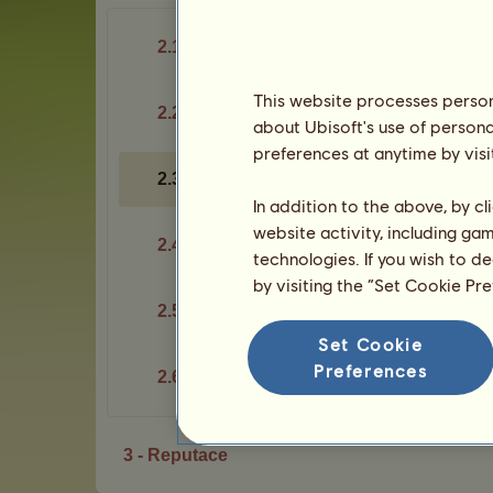
2.1 - Nájemníci
This website processes persona
2.2 - Výhody
about Ubisoft's use of persona
preferences at anytime by visi
2.3 - Vylepšení
In addition to the above, by c
website activity, including ga
2.4 - Mise
technologies. If you wish to d
by visiting the “Set Cookie Pr
2.5 - Soutěže
Set Cookie
Preferences
2.6 - Zaměstnanci
3 - Reputace