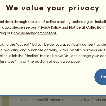
Aby měli koně ve Vašem jezdeckém centru pohodlnější 
We value your privacy
je do libovolných boxů:
napáječka: pokud je napáječka v boxu, koně získ
l data through the use of online tracking technologies, includ
než koně, kteří ji v boxu nemají
l data, please see our
Privacy Policy
and
Notice at Collection
.
sprcha: při provádění činností vynaloží koně s
ting our
cookie management tool.
koně, kteří sprchu nemají
licking the “accept” button below you specifically consent to s
Do každého boxu můžete zabudovat pouze jednu spr
me browsing and purchase activity, with Ubisoft’s partners via t
Pokud budete v jezdeckém centru nabízet sprchy a nap
ecline, click the “decline” button below. You can change your c
eferences” link on the bottom of each web page.
2.3.3 - Vylepšení luk
Chcete-li ve svém jezdeckém centru zvýšit výnos úrody
De
na libovolnou louku:
žlaby: pokud chováte krávy na louce se žlabem, 
kůže
traktor: použití traktoru na louce zvyšuje úrodu n