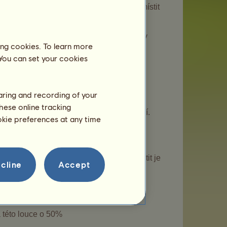
ustájení, můžete opatřit vylepšení a umístit
ávají čtyřnásobně více energie a morálky
ing cookies. To learn more
 You can set your cookies
e sprchou v boxu o 10% energie méně než
haring and recording of your
chu a jednu napáječku.
hese online tracking
áječky, hodnota prestiže centra se zvýší.
ookie preferences at any time
 a krav, můžete opatřit vylepšení a umístit je
cline
Accept
budou tyto krávy produkovat o 30% více
a této louce o 50%