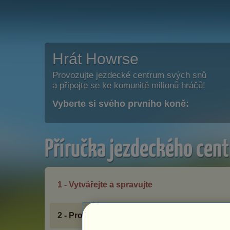
Hrát Howrse
Provozujte jezdecké centrum svých snů
a připojte se ke komunitě milionů hráčů!
Vyberte si svého prvního koně:
Příručka jezdeckého cent
1 - Vytvářejte a spravujte
2 - Prosperita