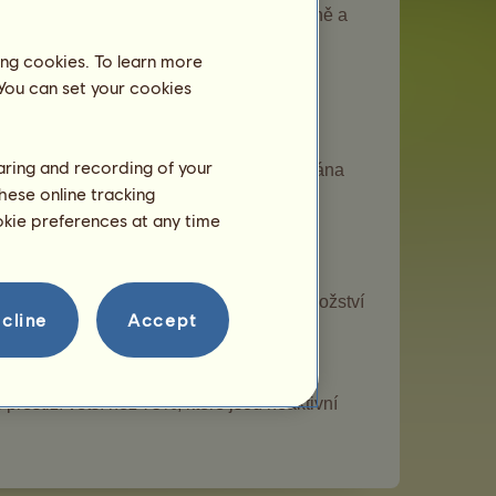
 V jezdeckých centrech můžete ustájit koně a
ing cookies. To learn more
 You can set your cookies
 na základě počtu návštěv různých hráčů
haring and recording of your
lu je zbytečné, protože v úvahu bude brána
hese online tracking
ookie preferences at any time
ní v těch nejprestižnějších soutěžích, množství
cline
Accept
je organizují.
 na Howrse.
prestiží větší než 75%, které jsou neaktivní