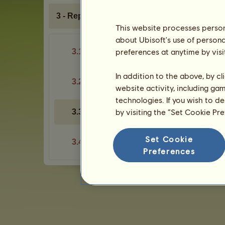
3 - Reputace
This website processes persona
about Ubisoft's use of persona
preferences at anytime by visi
3.1 - Stránka
In addition to the above, by c
3.2 - Prestiž
website activity, including ga
technologies. If you wish to d
by visiting the “Set Cookie Pr
3.3 - Pořadí
Set Cookie
3.4 - Stužky
Preferences