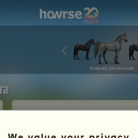
Arabský plnokrevník
ra
3.3 - Pořadí
3.3.2 - Hodnocení jezdeckých center
We value your privacy