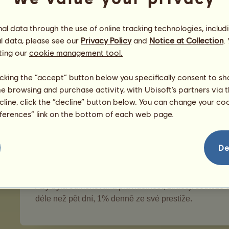
Jezdecká centra jsou pro správný chod hry nezbytná.
trénovat je. Tato centra mají 4 typy hodnocení:
l data through the use of online tracking technologies, includ
prestiž
l data, please see our
Privacy Policy
and
Notice at Collection
.
počet ustájených koní
ting our
cookie management tool.
nejoblíbenější centra: toto pořadí se vypočítává
licking the “accept” button below you specifically consent to s
během předchozího dne. Opakované zhlédnutí profi
me browsing and purchase activity, with Ubisoft’s partners via t
pouze jedna návštěva.
ecline, click the “decline” button below. You can change your c
eferences” link on the bottom of each web page.
3.3.3 - Umístění v soutěžích
Na této stránce si můžete prohlédnout žebříčky umístě
De
peněz ve společném fondu, a zobrazit si centra, která 
Toto jsou soutěže, ve kterých závodí ti nejlepší koně
Aby byla odměňována pravidelnost, ztrácejí soutěže s 
déle než pět dní, 1% denně ze své prestiže.