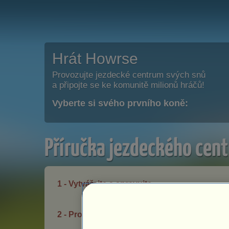
Hrát Howrse
Provozujte jezdecké centrum svých snů
a připojte se ke komunitě milionů hráčů!
Vyberte si svého prvního koně:
Příručka jezdeckého cent
1 - Vytvářejte a spravujte
2 - Prosperita