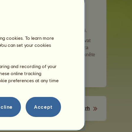
upování těchto předmětů ostatními hráči.
ing cookies. To learn more
žet předměty z Vašeho inventáře a plánovat
 You can set your cookies
ty prodat v obchodě. Obchod je nakoupí za
s Vašich koní. Chcete-li něco prodat, klikněte
haring and recording of your
e svém inventáři
.
hese online tracking
ookie preferences at any time
cline
Accept
Černý trh