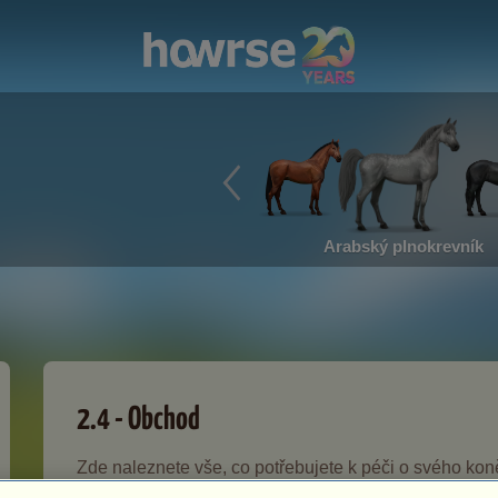
Arabský plnokrevník
2.4 - Obchod
Zde naleznete vše, co potřebujete k péči o svého ko