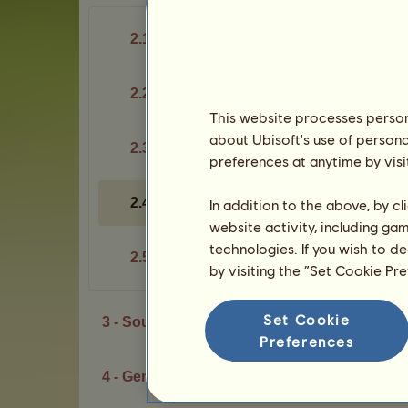
2.1 - Ustájit
2.2 - Krmivo
This website processes persona
about Ubisoft's use of persona
2.3 - Vitalita
preferences at anytime by visi
2.4 - Obchod
In addition to the above, by c
website activity, including ga
technologies. If you wish to d
2.5 - Černý trh
by visiting the “Set Cookie Pr
Set Cookie
3 - Soutěže
Preferences
4 - Genetický potenciál