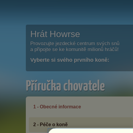
Hrát Howrse
Provozujte jezdecké centrum svých snů
a připojte se ke komunitě milionů hráčů!
Vyberte si svého prvního koně:
Příručka chovatele
1 - Obecné informace
2 - Péče o koně