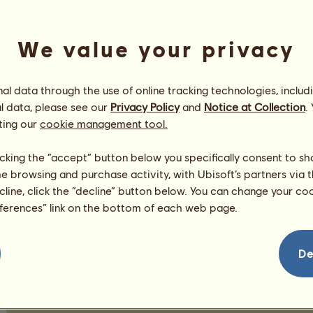
krmivo a pamlsky, které potěší vašeho koně
vybavení potřebné pro účast v soutěžích
We value your privacy
bonusy pro zvýšení výkonnosti vašeho koně
Cena některých předmětů se mění podle prodeje a nak
l data through the use of online tracking technologies, includ
Na této stránce můžete v pravém spodním rohu prohlí
l data, please see our
Privacy Policy
and
Notice at Collection
.
obnovu zásob. V případě potřeby můžete tyto předmě
ting our
cookie management tool.
nižší než požadovanou cenu. Můžete také prodávat tru
na „Prodat předměty“ na stránce obchodu.
licking the “accept” button below you specifically consent to s
Povšimněte si, že
prodávat můžete jen to co máte v
me browsing and purchase activity, with Ubisoft’s partners via t
ecline, click the “decline” button below. You can change your c
eferences” link on the bottom of each web page.
De
Kondice a zdraví vašeho koně