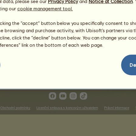
l data, please see our
Privacy Policy
and
Notice at Collection
.
že ve westernovém ježdění
ting our
cookie management tool.
Vítězství v závodech v klu
licking the “accept” button below you specifically consent to s
V tomto pořadí není nic k zob
me browsing and purchase activity, with Ubisoft’s partners via t
ecline, click the “decline” button below. You can change your c
Vítězství v překážkovém d
eferences” link on the bottom of each web page.
V tomto pořadí není nic k zob
ítězství v drezuře
De
V tomto pořadí není nic k zobrazení
Obchodní podmínky
Licenční smlouva s koncovým uživatelem
Právní informace