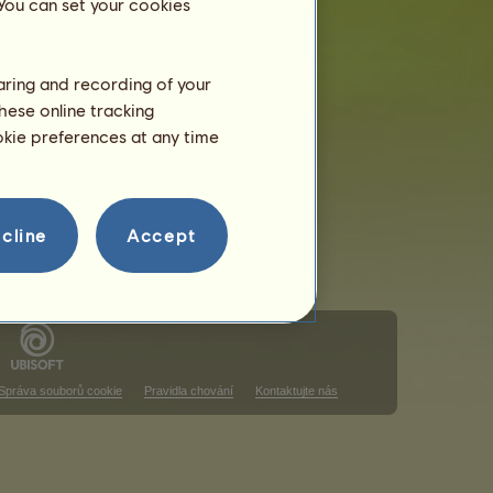
 You can set your cookies
su
haring and recording of your
razení
hese online tracking
ookie preferences at any time
ostihu
razení
cline
Accept
Správa souborů cookie
Pravidla chování
Kontaktujte nás