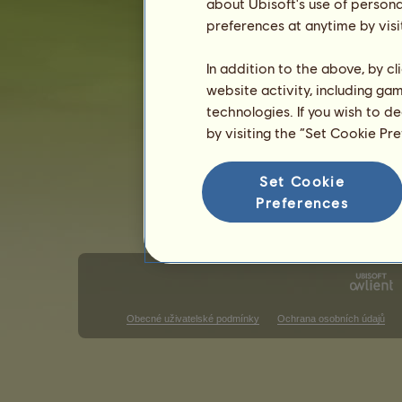
about Ubisoft's use of persona
Soutěže v anglickém ježdění
Soutě
preferences at anytime by visi
Vítězství v závodech ve cvalu
In addition to the above, by c
V tomto pořadí není nic k zobrazení
website activity, including ga
Vítězství v parkurovém skákání
technologies. If you wish to d
by visiting the “Set Cookie Pr
V tomto pořadí není nic k zobrazení
V
Set Cookie
Preferences
Obecné uživatelské podmínky
Ochrana osobních údajů