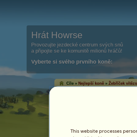
Hrát Howrse
Provozujte jezdecké centrum svých snů
a připojte se ke komunitě milionů hráčů!
Vyberte si svého prvního koně:
Cíle »
Nejlepší koně
»
Žebříček vítězs
Pořadí v klasickém
Vítězná pořadí zobrazují koně, kteří v k
titulů. Ti, kteří dosáhli nejvyšší úrovně, 
Toto pořadí se aktualizuje každou noc. Ukl
výsledky.
Poslední aktualizace 6. srpen 2026.
This website processes persona