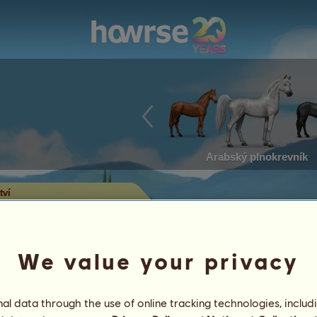
Arabský plnokrevník
tví
 ježdění
aždé disciplíně vyhráli nejvíce
mají velmi často i nejvíce titulů.
We value your privacy
ádají se pouze koně s výraznými
l data through the use of online tracking technologies, includ