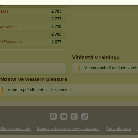
ஐ
2 943
staяs
2 783
2 733
ᴏžʀᴀᴠᴋʏღ
2 710
2 705
r Hibernicum
2 677
Vítězství v reiningu
V tomto pořadí není nic k zob
ítězství ve western pleasure
V tomto pořadí není nic k zobrazení
Obchodní podmínky
Licenční smlouva s koncovým uživatelem
Právní informace