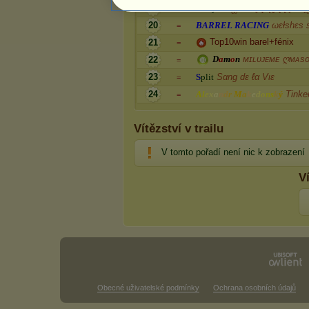
19
R
u
d
ý
s
e
k
ஐℕαvɀɖσɽɣ ʂʈíɲůɱ
=
20
B
A
R
R
E
L
R
A
C
I
N
G
ωεłshεs 
=
Top10win barel+fénix
21
=
D
a
m
o
n
ᴍɪʟᴜᴊᴇᴍᴇ ღᴍᴀs
22
=
23
S
p
l
i
t
Sαng dε ℓα Vιε
=
24
A
l
e
x
a
n
d
r
M
a
k
e
d
o
n
s
k
ý
Tinke
=
Vítězství v trailu
V tomto pořadí není nic k zobrazení
V
Obecné uživatelské podmínky
Ochrana osobních údajů