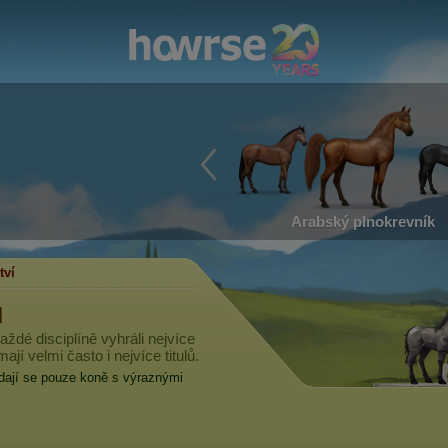
Arabský plnokrevník
tví
u
aždé disciplíně vyhráli nejvíce
mají velmi často i nejvíce titulů.
ádají se pouze koně s výraznými