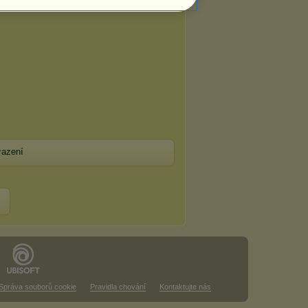
razení
Správa souborů cookie
Pravidla chování
Kontaktujte nás