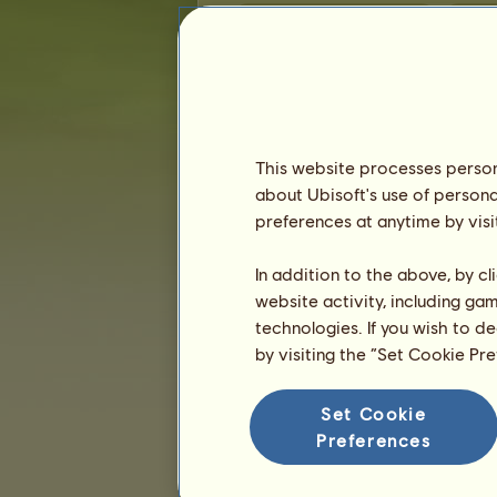
Soutěže v anglickém ježdění
Soutě
Vítězství v barrel racingu
Kůň
5
W
h
o
A
m
I
?
=
6
✲
O
r
t
e
l
s
m
r
t
i
✲
⊱ Яider øf B
=
This website processes persona
7
C
l
o
v
e
r
l
e
a
f
ฬąԇԇi๏ԇ нą
=
about Ubisoft's use of persona
8
P
h
a
n
t
o
m
From the crystallღ
=
preferences at anytime by visi
9
Demoon grafts
ஜArabové z 
=
10
█Rakušanda
ღ ᴘᴀᴘᴜᴄʜᴀʟᴋ 
=
In addition to the above, by c
11
R
a
g
n
a
r
ö
k
⊱ Яider øf Berk ζ 
=
website activity, including ga
12
B
A
R
R
E
L
R
A
C
I
N
G
Bedrunk
=
technologies. If you wish to d
13
Meg Ryan
s Čerty nejsou že
=
by visiting the “Set Cookie Pr
14
♥
K
i
m
i
♥
=
15
A
p
o
c
a
l
y
p
s
e
♤Icelandic Warr
=
Set Cookie
16
Á
s
g
e
i
r
T
r
a
u
s
t
i
ღ ᴘᴀᴘᴜᴄʜᴀʟᴋ
=
Preferences
17
♪
E
m
p
p
u
V
u
o
r
i
n
e
n
♪
Heinillä
=
18
B
A
R
R
E
L
R
A
C
I
N
G
*Estrella
=