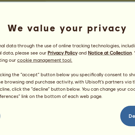
že ve westernovém ježdění
Vítězství v cuttingu
We value your privacy
Číslo
V tomto pořadí není nic k zob
9 322
erk ζ ิ⊰
7 125
l data through the use of online tracking technologies, includ
 Ⱦԇąƙєɦɳєɳ
7 074
l data, please see our
Privacy Policy
and
Notice at Collection
.
6 049
ting our
cookie management tool.
Orientuஜ
5 540
ღ
5 344
licking the “accept” button below you specifically consent to s
ิ⊰
4 758
me browsing and purchase activity, with Ubisoft’s partners via t
y
4 540
ecline, click the “decline” button below. You can change your c
rty
4 489
eferences” link on the bottom of each web page.
3 706
iors♤
3 301
De
 ღ
3 129
 Härkien Kaukalon
3 081
 de arabia*
3 080