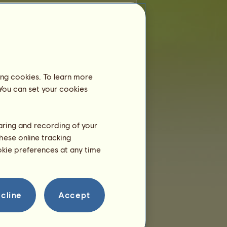
razení
ing cookies. To learn more
 You can set your cookies
haring and recording of your
hese online tracking
ookie preferences at any time
cline
Accept