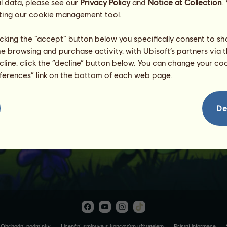
l data, please see our
Privacy Policy
and
Notice at Collection
.
ting our
cookie management tool.
licking the “accept” button below you specifically consent to s
me browsing and purchase activity, with Ubisoft’s partners via t
ecline, click the “decline” button below. You can change your c
eferences” link on the bottom of each web page.
Donkeycorn
De
Obchodní podmínky
Licenční smlouva s koncovým uživatelem
Právní informace