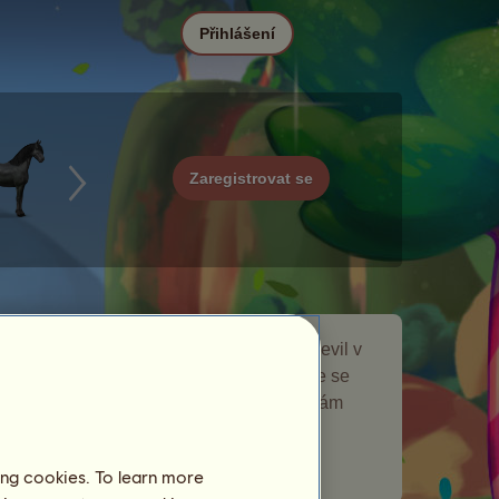
Přihlášení
Zaregistrovat se
Donkeycorn je toulavý kůň, který se objevil v
Jednorožci
události toulaví koně. Krátce se
zdržel na vaší chovné farmě a nechal vám
dárek.
Počet navštívených hráčů:
2875
ing cookies. To learn more