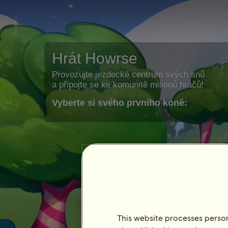
Hrát Howrse
Provozujte jezdecké centrum svých snů
a připojte se ke komunitě milionů hráčů!
Vyberte si svého prvního koně:
This website processes persona