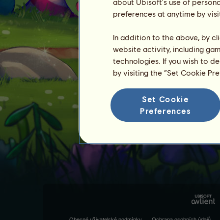
about Ubisoft's use of persona
preferences at anytime by visi
In addition to the above, by c
website activity, including ga
technologies. If you wish to d
by visiting the “Set Cookie Pr
Set Cookie
Preferences
Obecné uživatelské podmínky
Ochrana osobních údajů