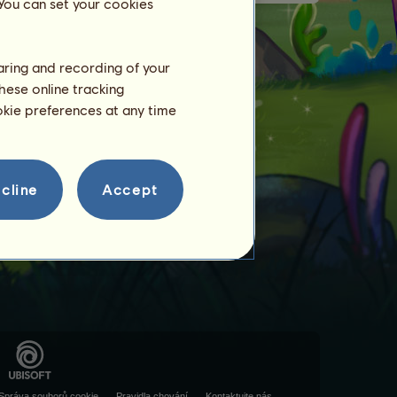
 You can set your cookies
haring and recording of your
hese online tracking
ookie preferences at any time
cline
Accept
Správa souborů cookie
Pravidla chování
Kontaktujte nás