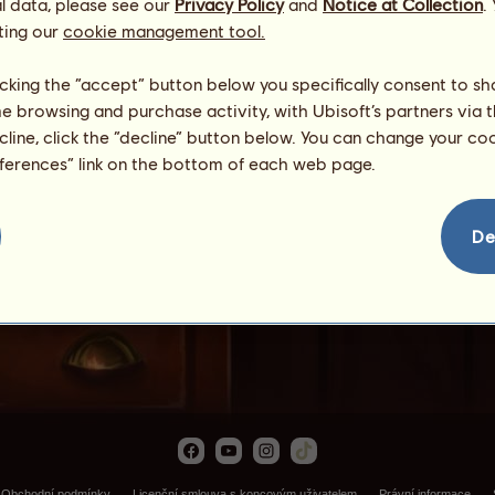
l data, please see our
Privacy Policy
and
Notice at Collection
.
ting our
cookie management tool.
licking the “accept” button below you specifically consent to s
me browsing and purchase activity, with Ubisoft’s partners via t
ecline, click the “decline” button below. You can change your c
eferences” link on the bottom of each web page.
Modrásek
De
Obchodní podmínky
Licenční smlouva s koncovým uživatelem
Právní informace