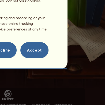
 You can set your cookies
haring and recording of your
hese online tracking
ookie preferences at any time
cline
Accept
Správa souborů cookie
Pravidla chování
Kontaktujte nás