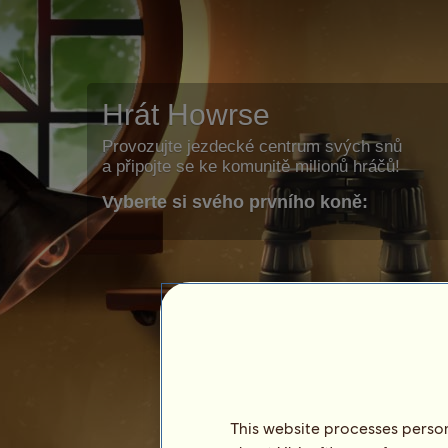
Hrát Howrse
Provozujte jezdecké centrum svých snů
a připojte se ke komunitě milionů hráčů!
Vyberte si svého prvního koně:
This website processes persona