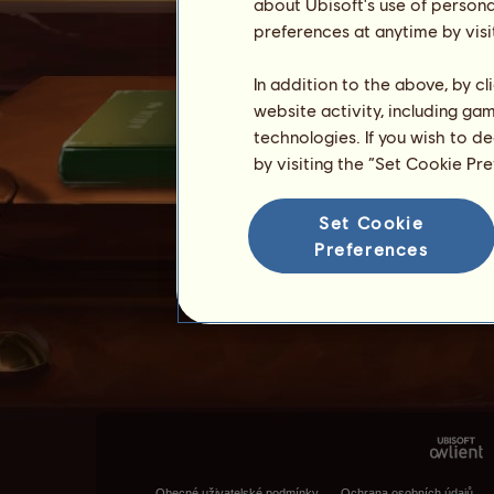
about Ubisoft's use of persona
preferences at anytime by visi
In addition to the above, by c
website activity, including ga
technologies. If you wish to d
by visiting the “Set Cookie Pr
Set Cookie
Preferences
Obecné uživatelské podmínky
Ochrana osobních údajů