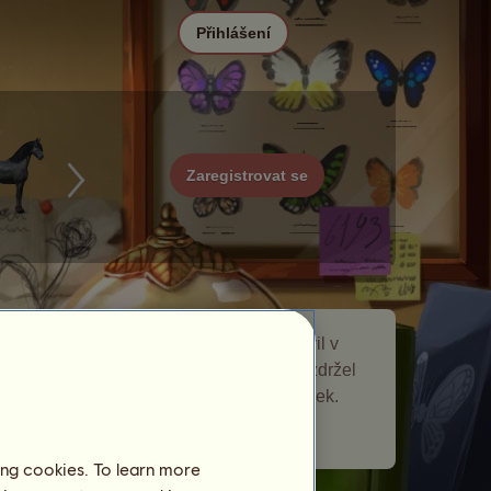
Přihlášení
Zaregistrovat se
Modrásek je toulavý kůň, který se objevil v
Motýli
události toulaví koně. Krátce se zdržel
na vaší chovné farmě a nechal vám dárek.
Počet navštívených hráčů:
4248
ing cookies. To learn more