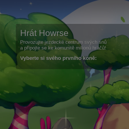
Hrát Howrse
Provozujte jezdecké centrum svých snů
a připojte se ke komunitě milionů hráčů!
Vyberte si svého prvního koně: