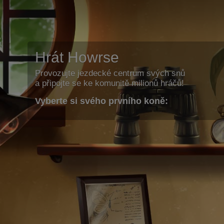
Hrát Howrse
Provozujte jezdecké centrum svých snů
a připojte se ke komunitě milionů hráčů!
Vyberte si svého prvního koně: