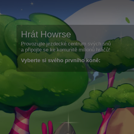
Hrát Howrse
Provozujte jezdecké centrum svých snů
a připojte se ke komunitě milionů hráčů!
Vyberte si svého prvního koně: