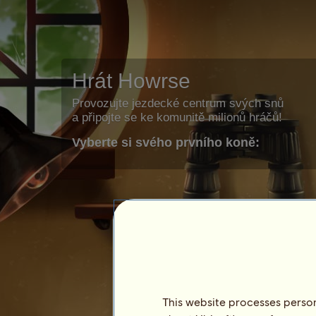
Hrát Howrse
Provozujte jezdecké centrum svých snů
a připojte se ke komunitě milionů hráčů!
Vyberte si svého prvního koně:
This website processes persona