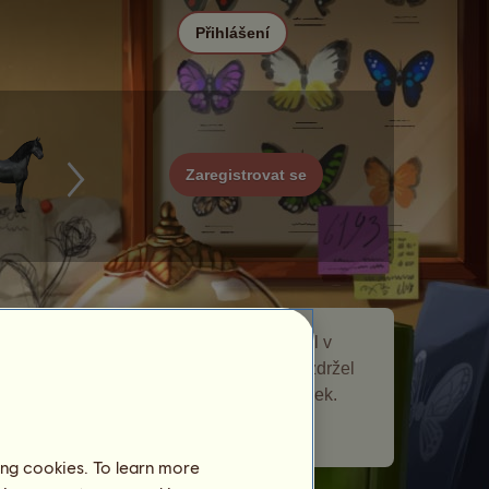
Přihlášení
Zaregistrovat se
Greta oto je toulavý kůň, který se objevil v
Motýli
události toulaví koně. Krátce se zdržel
na vaší chovné farmě a nechal vám dárek.
Počet navštívených hráčů:
2704
ing cookies. To learn more