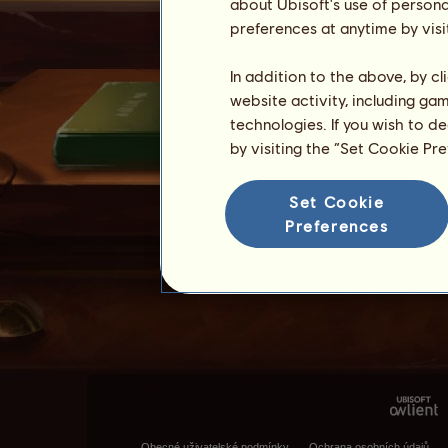
about Ubisoft's use of persona
preferences at anytime by visi
In addition to the above, by c
website activity, including ga
technologies. If you wish to d
by visiting the “Set Cookie Pr
Set Cookie
Preferences
Obecné uživatelské podmínky
Ochrana osobních údajů