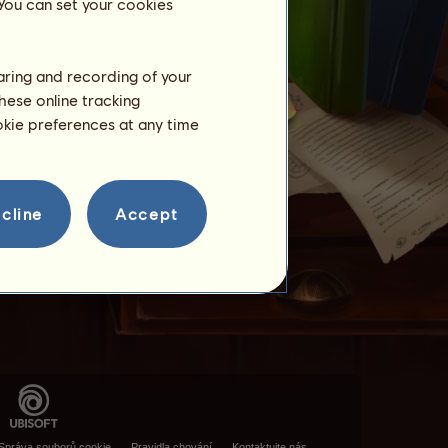
 You can set your cookies
haring and recording of your
hese online tracking
ookie preferences at any time
cline
Accept
Správa souborů cookie
Pravidla chování
Kontaktujte nás