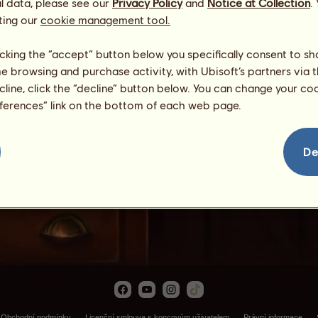
l data, please see our
Privacy Policy
and
Notice at Collection
.
ting our
cookie management tool.
licking the “accept” button below you specifically consent to s
me browsing and purchase activity, with Ubisoft’s partners via t
ecline, click the “decline” button below. You can change your c
eferences” link on the bottom of each web page.
Greta oto
De
Obchodní podmínky
Licenční smlouva s koncovým uživatelem
Právní informace