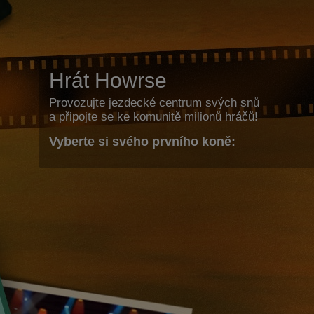
Hrát Howrse
Provozujte jezdecké centrum svých snů
a připojte se ke komunitě milionů hráčů!
Vyberte si svého prvního koně: