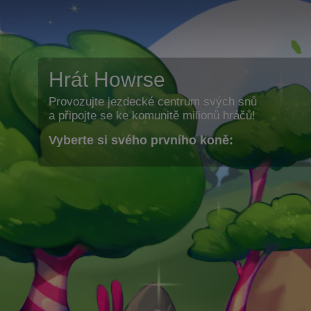
Hrát Howrse
Provozujte jezdecké centrum svých snů
a připojte se ke komunitě milionů hráčů!
Vyberte si svého prvního koně: