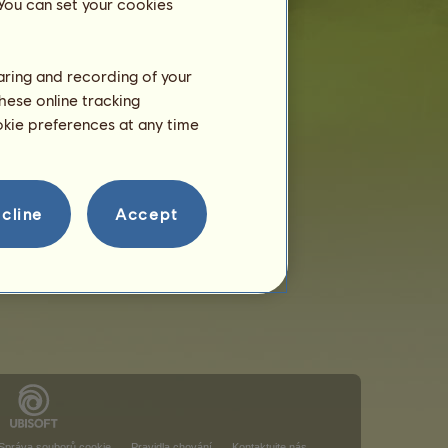
 You can set your cookies
haring and recording of your
hese online tracking
ookie preferences at any time
cline
Accept
Správa souborů cookie
Pravidla chování
Kontaktujte nás