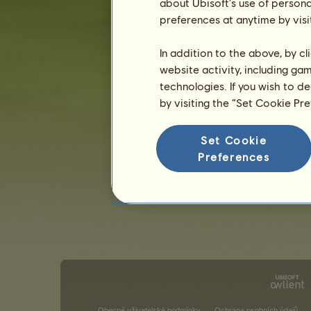
about Ubisoft's use of persona
preferences at anytime by visi
In addition to the above, by c
website activity, including ga
technologies. If you wish to d
by visiting the “Set Cookie Pr
Set Cookie
Preferences
Obecné uživatelské podmínky
Ochrana osobních údajů