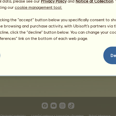
l data, please see our
Privacy Policy
and
Notice at Collection
.
ting our
cookie management tool.
licking the “accept” button below you specifically consent to s
me browsing and purchase activity, with Ubisoft’s partners via t
ecline, click the “decline” button below. You can change your c
eferences” link on the bottom of each web page.
Lucy
De
Obchodní podmínky
Licenční smlouva s koncovým uživatelem
Právní informace