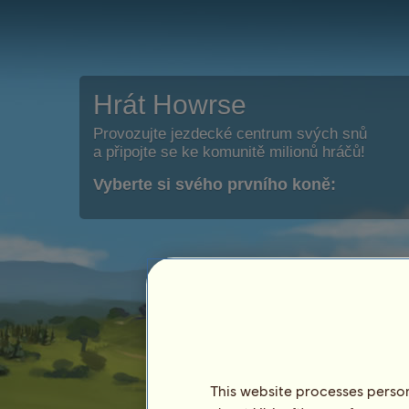
Hrát Howrse
Provozujte jezdecké centrum svých snů
a připojte se ke komunitě milionů hráčů!
Vyberte si svého prvního koně:
This website processes persona