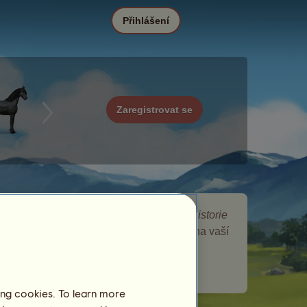
Přihlášení
Zaregistrovat se
Lucy je toulavý kůň, který se objevil v
Historie
události toulaví koně. Krátce se zdržel na vaší
chovné farmě a nechal vám dárek.
Počet navštívených hráčů:
4434
ing cookies. To learn more