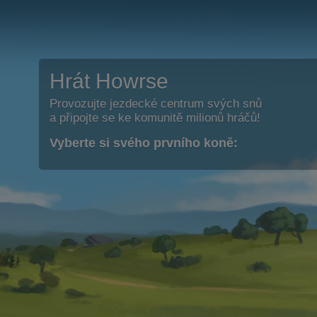
Hrát Howrse
Provozujte jezdecké centrum svých snů
a připojte se ke komunitě milionů hráčů!
Vyberte si svého prvního koně: