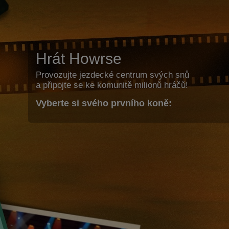
Hrát Howrse
Provozujte jezdecké centrum svých snů
a připojte se ke komunitě milionů hráčů!
Vyberte si svého prvního koně: