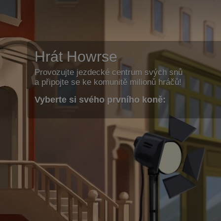
Hrát Howrse
Provozujte jezdecké centrum svých snů
a připojte se ke komunitě milionů hráčů!
Vyberte si svého prvního koně: