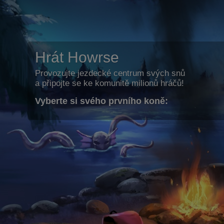
Hrát Howrse
Provozujte jezdecké centrum svých snů
a připojte se ke komunitě milionů hráčů!
Vyberte si svého prvního koně: