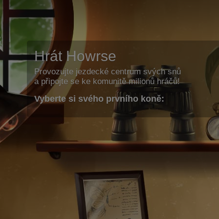
Hrát Howrse
Provozujte jezdecké centrum svých snů
a připojte se ke komunitě milionů hráčů!
Vyberte si svého prvního koně: