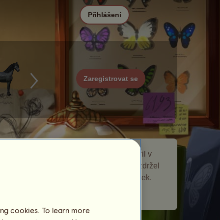
Přihlášení
Zaregistrovat se
Graphium je toulavý kůň, který se objevil v
Motýli
události toulaví koně. Krátce se zdržel
na vaší chovné farmě a nechal vám dárek.
Počet navštívených hráčů:
513
ing cookies. To learn more