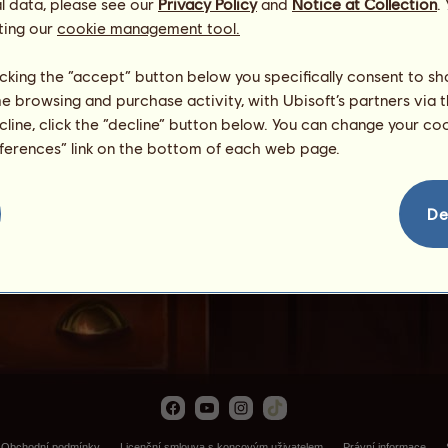
l data, please see our
Privacy Policy
and
Notice at Collection
.
ting our
cookie management tool.
licking the “accept” button below you specifically consent to s
me browsing and purchase activity, with Ubisoft’s partners via t
ecline, click the “decline” button below. You can change your c
eferences” link on the bottom of each web page.
Graphium
De
Obchodní podmínky
Licenční smlouva s koncovým uživatelem
Právní informace