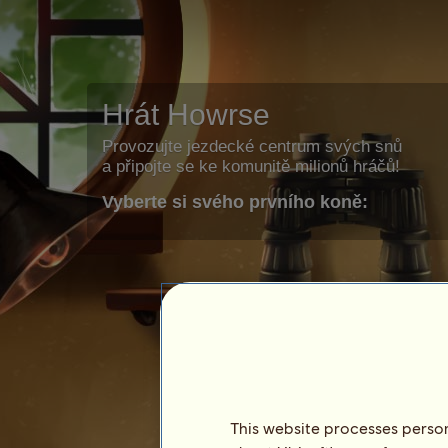
Hrát Howrse
Provozujte jezdecké centrum svých snů
a připojte se ke komunitě milionů hráčů!
Vyberte si svého prvního koně:
This website processes persona