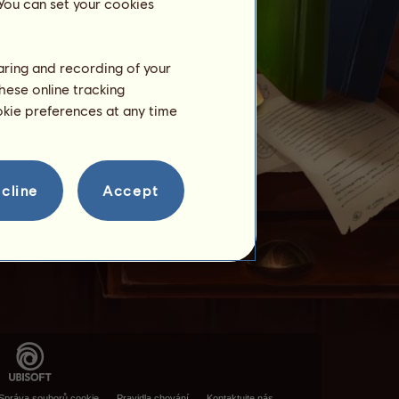
 You can set your cookies
haring and recording of your
hese online tracking
ookie preferences at any time
cline
Accept
Správa souborů cookie
Pravidla chování
Kontaktujte nás