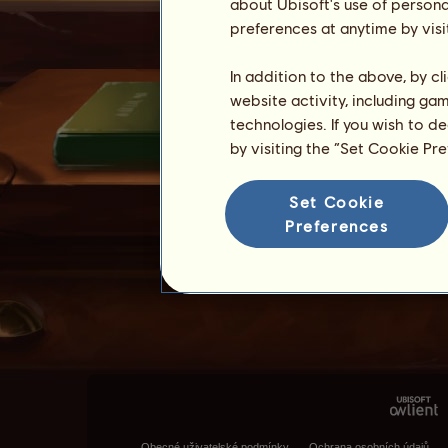
about Ubisoft's use of persona
preferences at anytime by visi
In addition to the above, by c
website activity, including ga
technologies. If you wish to d
by visiting the “Set Cookie Pr
Set Cookie
Preferences
Obecné uživatelské podmínky
Ochrana osobních údajů