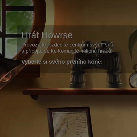
Hrát Howrse
Provozujte jezdecké centrum svých snů
a připojte se ke komunitě milionů hráčů!
Vyberte si svého prvního koně: