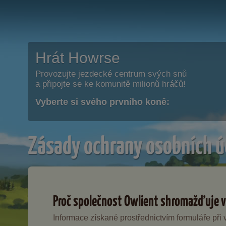
Hrát Howrse
Provozujte jezdecké centrum svých snů
a připojte se ke komunitě milionů hráčů!
Vyberte si svého prvního koně:
Zásady ochrany osobních ú
Proč společnost Owlient shromažďuje v
Informace získané prostřednictvím formuláře při 