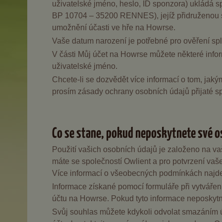
uživatelské jméno, heslo, ID sponzora) ukládá s
BP 10704 – 35200 RENNES), jejíž přidruženou spo
umožnění účasti ve hře na Howrse.
Vaše datum narození je potřebné pro ověření sp
V části Můj účet na Howrse můžete některé infor
uživatelské jméno.
Chcete-li se dozvědět více informací o tom, jak
prosím zásady ochrany osobních údajů přijaté s
Co se stane, pokud neposkytnete své o
Použití vašich osobních údajů je založeno na va
máte se společností Owlient a pro potvrzení v
Více informací o všeobecných podmínkách najd
Informace získané pomocí formuláře při vytváření
účtu na Howrse. Pokud tyto informace neposkytn
Svůj souhlas můžete kdykoli odvolat smazáním 