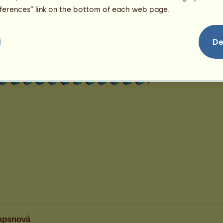
144
eferences” link on the bottom of each web page.
De
impsnová