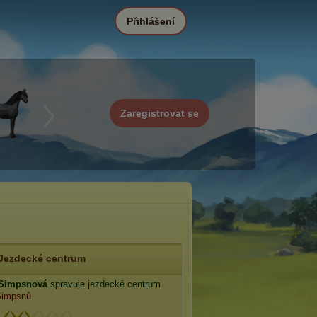
Přihlášení
Zaregistrovat se
Jezdecké centrum
 Simpsnová
spravuje jezdecké centrum
Simpsnů
.
: