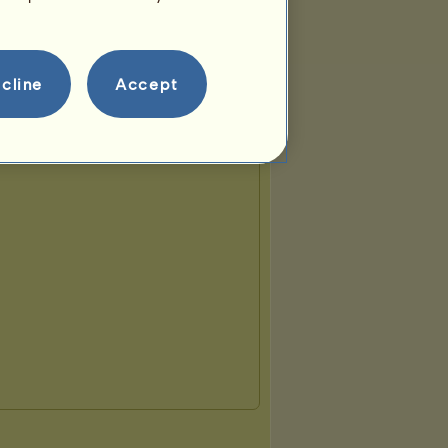
cline
Accept