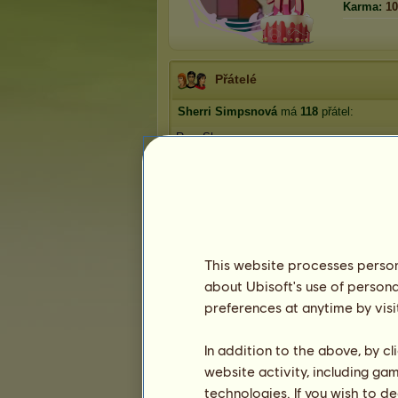
Karma:
10
Přátelé
Sherri Simpsnová
má
118
přátel:
RoseSharp
imnothappy
Truckerka
1natalka1
Rebecca
1
2
3
...
22
23
24
This website processes persona
about Ubisoft's use of persona
preferences at anytime by visi
Trofeje
In addition to the above, by c
website activity, including ga
technologies. If you wish to d