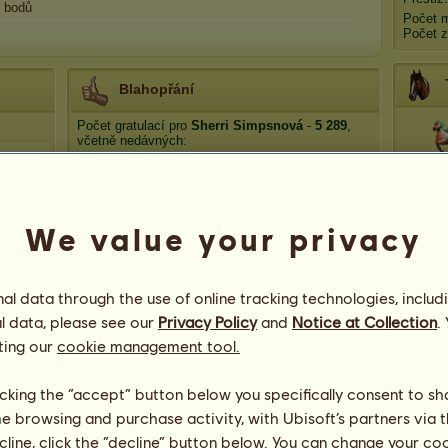
bodů
Počet 
Počet z
Blahopřání
Počet gratulací pro
Sherri Simpsnová
-
5 289
,
včetně nedávných:
Medit
lízzaa
před 2 hodiny
TheElli
před 2 hodiny
Dami79
před 2 dny
We value your privacy
Ph
TheElli
před 3 dny
TheElli
před 5 dní
Pho
l data through the use of online tracking technologies, includ
l data, please see our
Privacy Policy
and
Notice at Collection
.
ting our
cookie management tool.
licking the “accept” button below you specifically consent to s
me browsing and purchase activity, with Ubisoft’s partners via t
ecline, click the “decline” button below. You can change your c