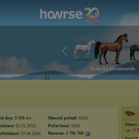
Arabský plnokrevník
né dny:
3 709
dní
Obecné pořadí:
6410.
Sherri
istrace:
01.01.2013
Počet koní:
1018
U 
Rezerva:
1 756 768
přihlášení:
07.08.2026
Prestiž