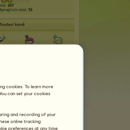
míst:
207
bývajících míst:
51
Toulaví koně
erraneo
Caraïbiana
Antarctico
asia
Goura
Lophos
enico
Epimon
Greta oto
ing cookies. To learn more
 You can set your cookies
haring and recording of your
hese online tracking
ookie preferences at any time