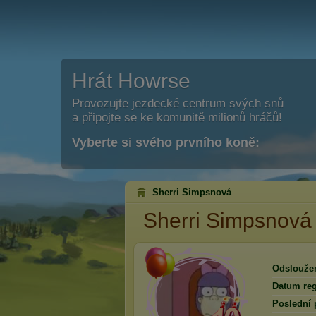
Hrát Howrse
Provozujte jezdecké centrum svých snů
a připojte se ke komunitě milionů hráčů!
Vyberte si svého prvního koně:
Sherri Simpsnová
Sherri Simpsnová
Odslouže
Datum reg
Poslední 