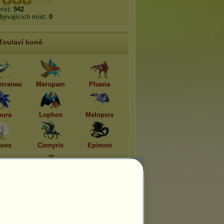
míst:
942
bývajících míst:
0
Toulaví koně
erraneo
Meropam
Phasia
ura
Lophos
Melopsis
vos
Cinnyris
Epimon
Přizpůsobené UFO
Nikdo zatím nenašel UFO na stránce
uživatele xawer