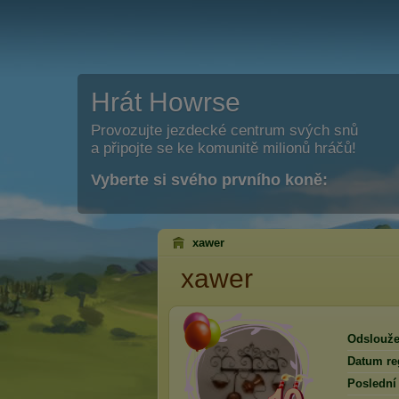
Hrát Howrse
Provozujte jezdecké centrum svých snů
a připojte se ke komunitě milionů hráčů!
Vyberte si svého prvního koně:
xawer
xawer
Odslouže
Datum reg
Poslední 