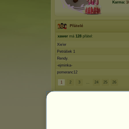
Karma:
1
Přátelé
xawer
má
128
přátel:
Xie'er
Petrášek 1
Rendy.
-ejminka-
pomeranc12
1
2
3
...
24
25
26
Trofeje