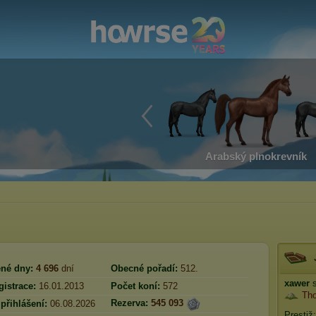
Arabský plnokrevník
né dny:
4 696
dní
Obecné pořadí:
512.
xawer
s
istrace:
16.01.2013
Počet koní:
572
Tho
Rezerva:
545 093
přihlášení:
06.08.2026
Prestiž