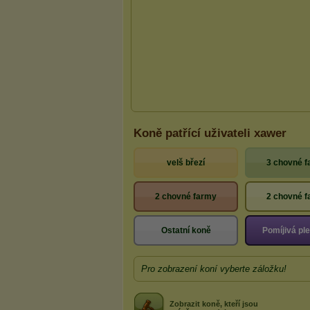
Koně patřící uživateli xawer
velš březí
3 chovné 
2 chovné farmy
2 chovné 
Ostatní koně
Pomíjivá p
Pro zobrazení koní vyberte záložku!
Zobrazit koně, kteří jsou