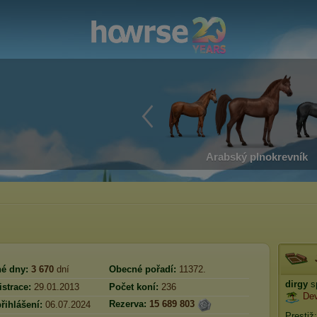
Arabský plnokrevník
é dny:
3 670
dní
Obecné pořadí:
11372.
dirgy
sp
strace:
29.01.2013
Počet koní:
236
Dev
Rezerva:
15 689 803
řihlášení:
06.07.2024
Prestiž