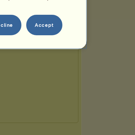
cline
Accept