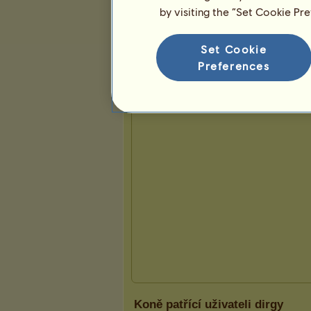
by visiting the “Set Cookie Pr
Prezentace
Set Cookie
Preferences
Koně patřící uživateli dirgy