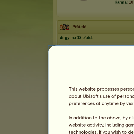
Karma:
10
Přátelé
dirgy
má
12
přátel:
lovečák
vlkaga
Leonie26
Karlík04
Kylare
1
2
3
This website processes persona
about Ubisoft's use of persona
preferences at anytime by visi
Trofeje
In addition to the above, by c
website activity, including ga
technologies. If you wish to d
0
5
21