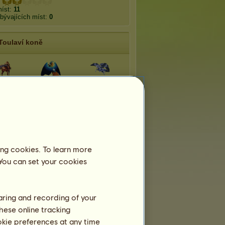
míst:
11
bývajících míst:
0
Toulaví koně
asia
Lophos
Melopsis
enico
Cinnyris
Epimon
otus
Greta oto
Dynamine
ing cookies. To learn more
 You can set your cookies
haring and recording of your
hese online tracking
ookie preferences at any time