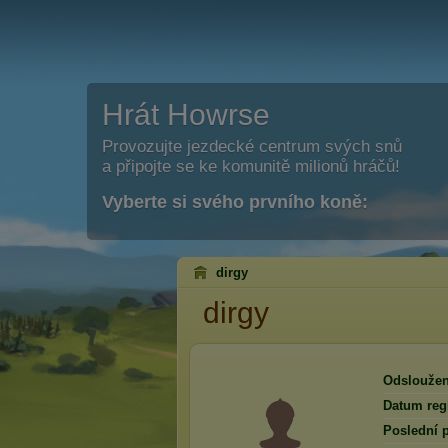
Hrát Howrse
Provozujte jezdecké centrum svých snů
a připojte se ke komunitě milionů hráčů!
Vyberte si svého prvního koně:
dirgy
dirgy
Odsloužen
Datum regi
Poslední p