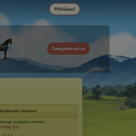
Přihlášení
Zaregistrovat se
Jezdecké centrum
ravuje jezdecké centrum
il May Cry
.
: