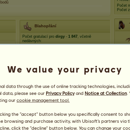
bodů
Počet 
Počet z
Blahopřání
Počet gratulací pro
dirgy
-
1 847
, včetně
nedávných:
Ph
fogoša
před 71 dní
fogoša
před 81 dní
fogoša
před 145 dní
We value your privacy
Pho
Harea
před 145 dní
SuperKočka
před 163 dní
Mom
l data through the use of online tracking technologies, includ
l data, please see our
Privacy Policy
and
Notice at Collection
.
ting our
cookie management tool.
licking the “accept” button below you specifically consent to s
me browsing and purchase activity, with Ubisoft’s partners via t
ecline, click the “decline” button below. You can change your c
74