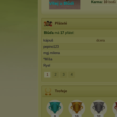
Karma:
10
bodů
Přátelé
Blůďa
má
17
přátel:
kájouš
dcera
pepino123
mgj.milena
*Míša
Ryel
1
2
3
4
Trofeje
0
10
32