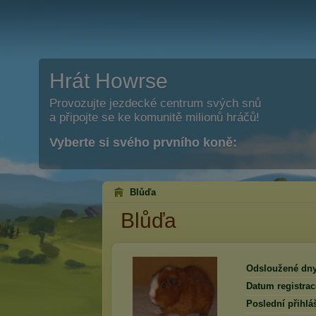
Hrát Howrse
Provozujte jezdecké centrum svých snů
a připojte se ke komunitě milionů hráčů!
Vyberte si svého prvního koně:
Blůďa
Blůďa
Odsloužené dny
Datum registrac
Poslední přihlá