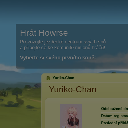
Hrát Howrse
Provozujte jezdecké centrum svých snů
a připojte se ke komunitě milionů hráčů!
Vyberte si svého prvního koně:
Yuriko-Chan
Yuriko-Chan
Odsloužené dn
Datum registra
Poslední přihlá