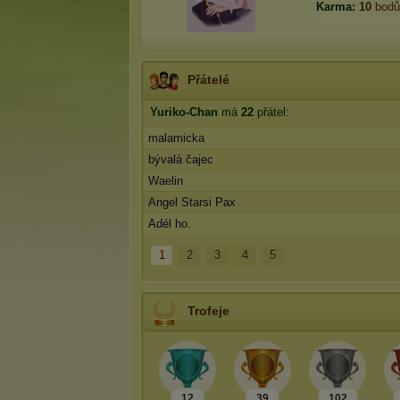
Karma:
10
bodů
Přátelé
Yuriko-Chan
má
22
přátel:
malamicka
bývalá čajec
Waelin
Angel Starsi Pax
Adél ho.
1
2
3
4
5
Trofeje
12
39
102