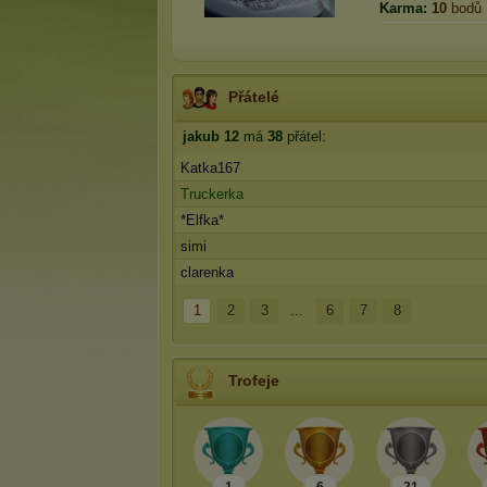
Karma:
10
bodů
Přátelé
jakub 12
má
38
přátel:
Katka167
Truckerka
*Elfka*
simi
clarenka
1
2
3
...
6
7
8
Trofeje