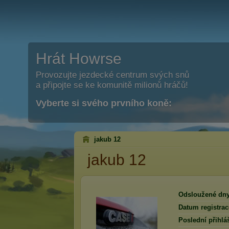
Hrát Howrse
Provozujte jezdecké centrum svých snů
a připojte se ke komunitě milionů hráčů!
Vyberte si svého prvního koně:
jakub 12
jakub 12
Odsloužené dny
Datum registrac
Poslední přihlá