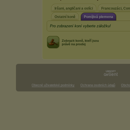
Iršani, angličani a oslíci
Francouzáci, Co
Ostatní koně
Pomíjivá plemena
Pro zobrazení koní vyberte záložku!
Zobrazit koně, kteří jsou
právě na prodej
Obecné uživatelské podmínky
Ochrana osobních údajů
Obcho