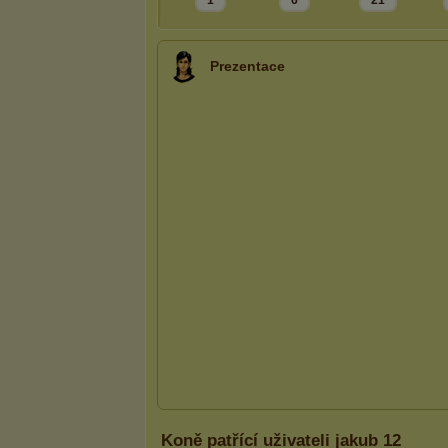
1
6
21
Prezentace
Koně patřící uživateli jakub 12