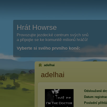
Hrát Howrse
Provozujte jezdecké centrum svých snů
a připojte se ke komunitě milionů hráčů!
Vyberte si svého prvního koně:
adelhai
adelhai
Odsloužené dn
Datum registra
Poslední přihlá