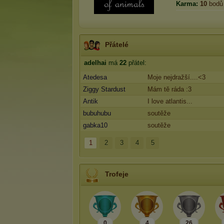
Karma:
10
bodů
Přátelé
adelhai
má
22
přátel:
Atedesa
Moje nejdražší....<3
Ziggy Stardust
Mám tě ráda :3
Antik
I love atlantis...
bubuhubu
soutěže
gabka10
soutěže
1
2
3
4
5
Trofeje
0
4
26