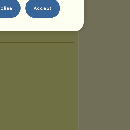
cline
Accept