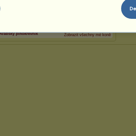
De
Amira
Arabský plnokrevník
Zobrazit všechny mé koně