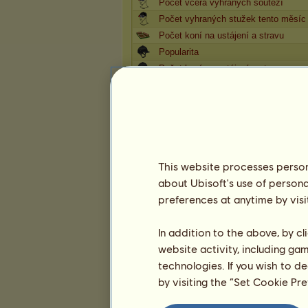
Počet včera vyhraných soutěží
Počet vyhraných stužek tento měsíc
Počet koní na ustájení a stravu
Popularita
Počet koní na ustájení a stravu
Sbírka zbarvení ze Zlatého jablka
Sbírka zbarvení již se nevyskytující
Odsloužené dny
Obecné hodnocení
Trofeje
This website processes persona
about Ubisoft's use of persona
Trofeje
preferences at anytime by visi
In addition to the above, by c
website activity, including ga
15
31
86
technologies. If you wish to d
by visiting the “Set Cookie Pr
Oblíbení koně