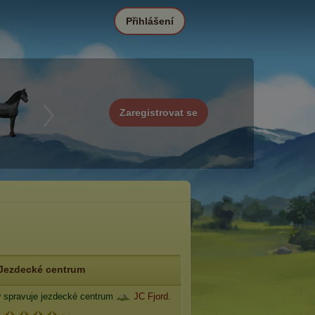
Přihlášení
Zaregistrovat se
Jezdecké centrum
v
spravuje jezdecké centrum
JC Fjord
.