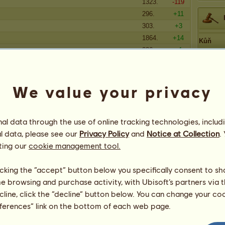
1323.
-119
296.
+11
303.
+3
1864.
+14
Kůň
226.
+1
Max
3691.
=
ch ve Zlatém jablku
3257.
=
We value your privacy
363.
=
996.
=
631.
-2
l data through the use of online tracking technologies, includ
l data, please see our
Privacy Policy
and
Notice at Collection
.
ting our
cookie management tool.
licking the “accept” button below you specifically consent to s
me browsing and purchase activity, with Ubisoft’s partners via t
186
ecline, click the “decline” button below. You can change your c
eferences” link on the bottom of each web page.