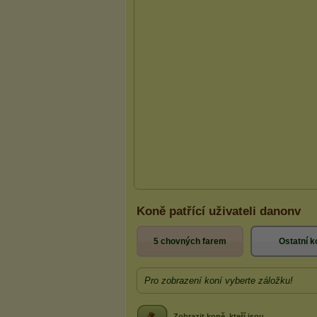
Koně patřící uživateli danonv
5 chovných farem
Ostatní k
Pro zobrazení koní vyberte záložku!
Zobrazit koně, kteří jsou