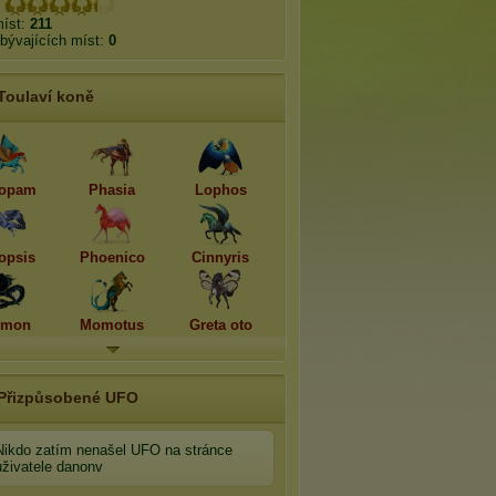
:
míst:
211
bývajících míst:
0
Toulaví koně
opam
Phasia
Lophos
opsis
Phoenico
Cinnyris
imon
Momotus
Greta oto
Přizpůsobené UFO
Nikdo zatím nenašel UFO na stránce
uživatele danonv