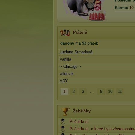
Poslední p
Karma:
10
Přátelé
danonv
má
53
přátel:
Luciana Strnadová
Vanilla
~ Chicago ~
wildevlk
ADY
1
2
3
...
9
10
11
Žebříčky
Počet koní
Počet koní, o které bylo včera posta