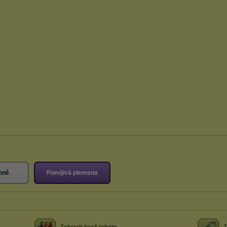
oně
Pomíjivá plemena
Zobrazit koně tohoto
Z