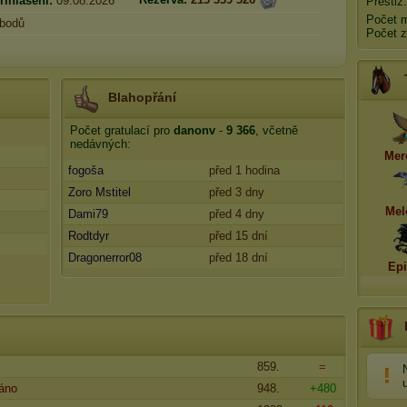
řihlášení:
09.08.2026
Prestiž
Počet 
bodů
Počet z
Blahopřání
Počet gratulací pro
danonv
-
9 366
, včetně
nedávných:
Mer
fogoša
před 1 hodina
Zoro Mstitel
před 3 dny
Mel
Dami79
před 4 dny
Rodtdyr
před 15 dní
Dragonerror08
před 18 dní
Ep
859.
=
ráno
948.
+480