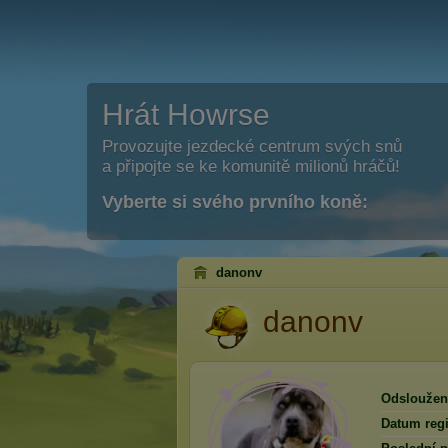
Hrát Howrse
Provozujte jezdecké centrum svých snů
a připojte se ke komunitě milionů hráčů!
Vyberte si svého prvního koně:
danonv
danonv
Odsloužen
Datum regi