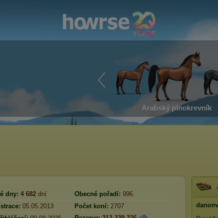
Arabský plnokrevník
é dny:
4 682
dní
Obecné pořadí:
996.
danon
strace:
05.05.2013
Počet koní:
2707
Rezerva:
213 339 326