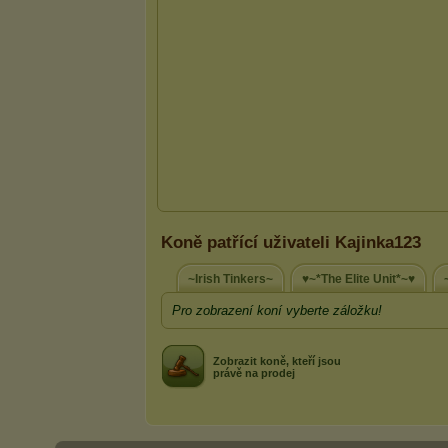
Koně patřící uživateli Kajinka123
~Irish Tinkers~
♥~*The Elite Unit*~♥
Pro zobrazení koní vyberte záložku!
Zobrazit koně, kteří jsou
právě na prodej