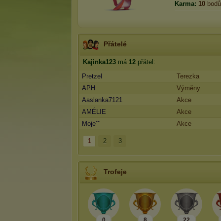
Karma:
10
bodů
Přátelé
Kajinka123
má
12
přátel:
Pretzel
Terezka
APH
Výměny
Aaslanka7121
Akce
AMÉLIE
Akce
Mojeˇˇ
Akce
1
2
3
Trofeje
0
8
22