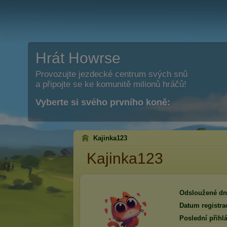
Hrát Howrse
Provozujte jezdecké centrum svých snů
a připojte se ke komunitě milionů hráčů!
Vyberte si svého prvního koně:
Kajinka123
Kajinka123
Odsloužené dn
Datum registra
Poslední přihlá