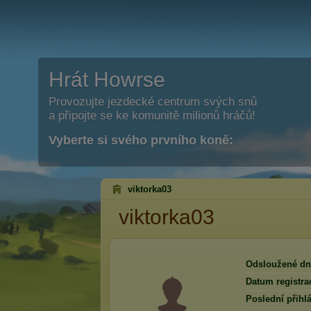
Hrát Howrse
Provozujte jezdecké centrum svých snů
a připojte se ke komunitě milionů hráčů!
Vyberte si svého prvního koně:
viktorka03
viktorka03
Odsloužené dn
Datum registra
Poslední přihlá