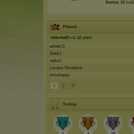
Karma:
10
bodů
Přátelé
viktorka03
má
12
přátel:
adidak11
Diddy1
natka1
Luciana Strnadová
imnothappy
1
2
3
Trofeje
1
3
19