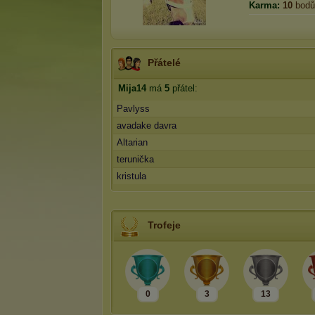
Karma:
10
bodů
Přátelé
Mija14
má
5
přátel:
Pavlyss
avadake davra
Altarian
terunička
kristula
Trofeje
0
3
13