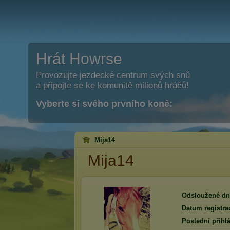
Hrát Howrse
Provozujte jezdecké centrum svých snů
a připojte se ke komunitě milionů hráčů!
Vyberte si svého prvního koně:
Mija14
Mija14
Odsloužené dn
Datum registra
Poslední přihlá