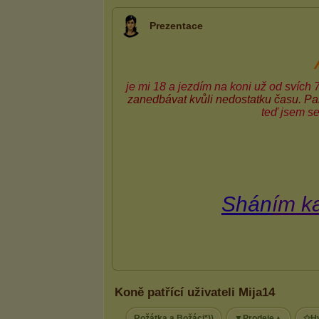
Prezentace
Koně patřící uživateli Mija14
Rožátka a Božáci*))
▼Prodeje▲
✩Hv