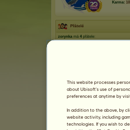
Karma:
10
Přátelé
zorynka
má
4
přátele:
rajec
Allia
Ritta
nikyta111
This website processes persona
about Ubisoft's use of persona
Trofeje
preferences at anytime by visi
In addition to the above, by c
website activity, including ga
3
10
30
technologies. If you wish to d