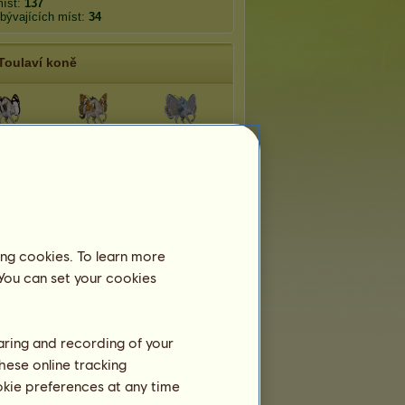
míst:
137
bývajících míst:
34
Toulaví koně
amine
Bělopásek
Modrásek
Babočka
lásek
Marpesia
admirál
ing cookies. To learn more
ajga
Křoviny
Mangrovy
 You can set your cookies
haring and recording of your
hese online tracking
ookie preferences at any time