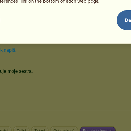
eferences” link on the bottom of each web page.
De
rožci
Oslici
Tažani
Ostatní koně
Pomíjivá plemena