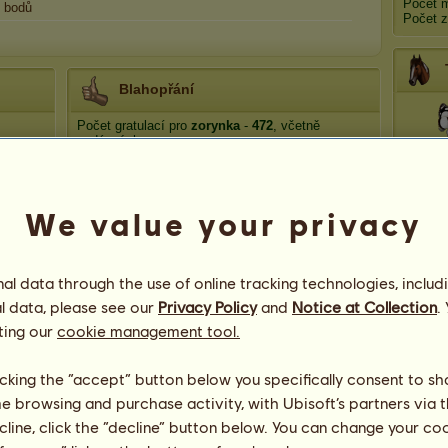
Počet 
bodů
Počet z
Blahopřání
Počet gratulací pro
zorynka
-
472
, včetně
nedávných:
Dyn
Artheon
před 171 dní
Artheon
před 172 dní
We value your privacy
Artheon
před 175 dní
Bě
Artheon
před 177 dní
Artheon
před 179 dní
l data through the use of online tracking technologies, includ
T
l data, please see our
Privacy Policy
and
Notice at Collection
.
ting our
cookie management tool.
licking the “accept” button below you specifically consent to s
me browsing and purchase activity, with Ubisoft’s partners via t
98
ecline, click the “decline” button below. You can change your c