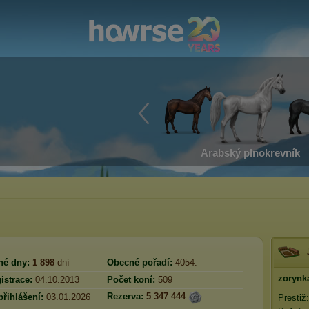
Arabský plnokrevník
né dny:
1 898
dní
Obecné pořadí:
4054.
zorynk
istrace:
04.10.2013
Počet koní:
509
Rezerva:
5 347 444
přihlášení:
03.01.2026
Prestiž