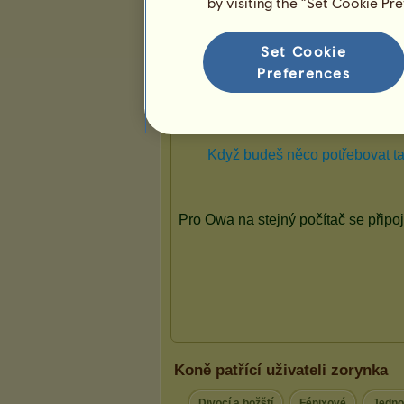
by visiting the “Set Cookie Pr
Prezentace
Set Cookie
Preferences
Koně patřící uživateli zorynka
Divocí a božští
Fénixové
Jedno