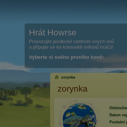
Hrát Howrse
Provozujte jezdecké centrum svých snů
a připojte se ke komunitě milionů hráčů!
Vyberte si svého prvního koně:
zorynka
zorynka
Odslouže
Datum reg
Poslední 