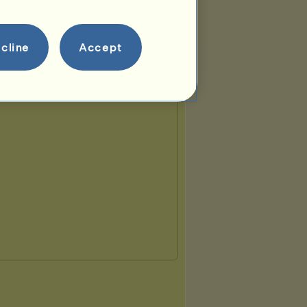
cline
Accept