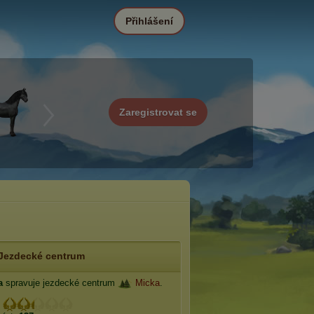
Přihlášení
Zaregistrovat se
Jezdecké centrum
a
spravuje jezdecké centrum
Micka
.
: