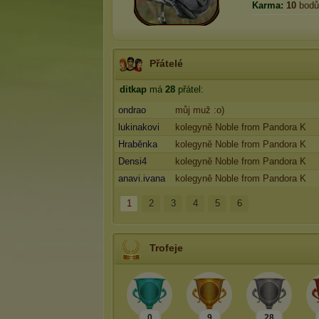
Karma:
10
bodů
Přátelé
ditkap
má
28
přátel:
ondrao
můj muž :o)
lukinakovi
kolegyně Noble from Pandora K
Hraběnka
kolegyně Noble from Pandora K
Densi4
kolegyně Noble from Pandora K
anavi.ivana
kolegyně Noble from Pandora K
1
2
3
4
5
6
Trofeje
0
9
28