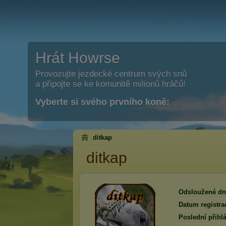
Hrát Howrse
Provozujte jezdecké centrum svých snů
a připojte se ke komunitě milionů hráčů!
Vyberte si svého prvního koně:
ditkap
ditkap
Odsloužené dn
Datum registra
Poslední přihlá