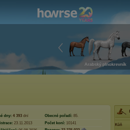
Arabský plnokrevník
é dny:
4 393
dní
Obecné pořadí:
85.
strace:
23.11.2013
Počet koní:
10141
Kůň
Rezerva:
22 276 022