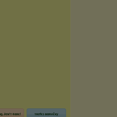
g, ∂σи'т ¢αяє!
тяσfєנ вαяνιčку