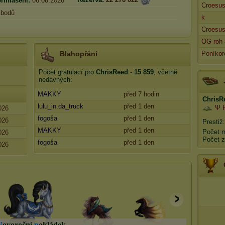
řihlášení:
06.08.2026
Croesu
bodů
k
Croesu
OG roh
Blahopřání
Poníko
Počet gratulací pro
ChrisReed
-
15 859
, včetně
nedávných:
MAKKY
před 7 hodin
ChrisR
lulu_in.da_truck
před 1 den
Ψ 
026
fogoša
před 1 den
026
Prestiž
MAKKY
před 1 den
Počet 
026
Počet z
fogoša
před 1 den
026
N
o
v
o
r
o
č
n
í
p
o
k
l
á
d
e
k