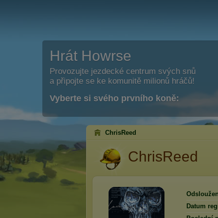
Hrát Howrse
Provozujte jezdecké centrum svých snů
a připojte se ke komunitě milionů hráčů!
Vyberte si svého prvního koně:
ChrisReed
ChrisReed
Odsloužen
Datum regi