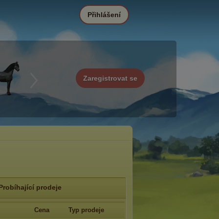
Přihlášení
Zaregistrovat se
Probíhající prodeje
Cena
Typ prodeje