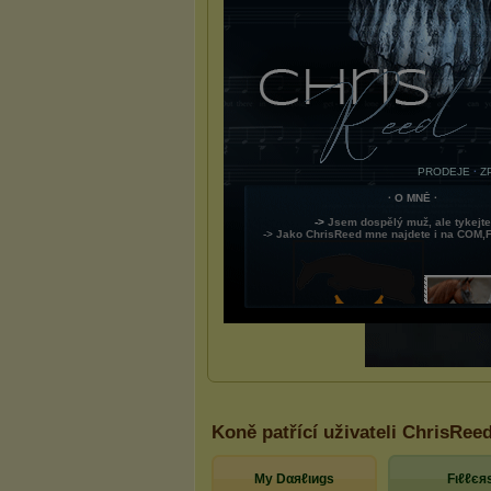
Koně patřící uživateli ChrisRee
Mу Dαяℓιиgѕ
Fιℓℓєя