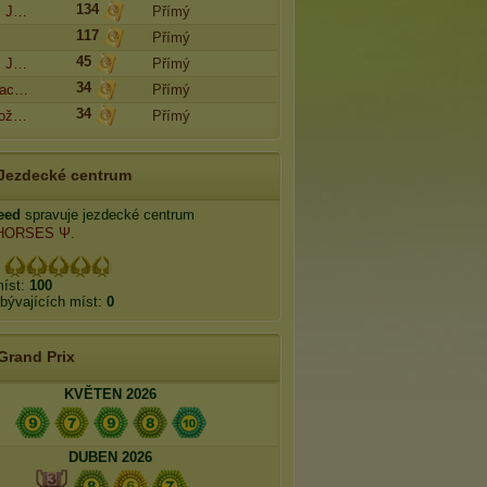
134
s J…
Přímý
117
Přímý
45
s J…
Přímý
34
 ac…
Přímý
34
rož…
Přímý
Jezdecké centrum
eed
spravuje jezdecké centrum
HORSES Ψ
.
:
míst:
100
bývajících míst:
0
Grand Prix
KVĚTEN 2026
DUBEN 2026