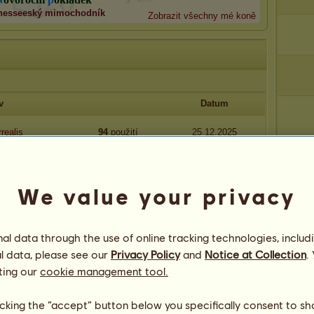
nesseeský mimochodník
Zobrazit všechny mé koně
v
Datum
realis
94
použití
25.12.2025
ční les
9
použití
25.06.2025
We value your privacy
rium
24
použití
25.07.2024
f Time
27
použití
25.04.2024
l data through the use of online tracking technologies, includ
l data, please see our
Privacy Policy
and
Notice at Collection
.
ting our
áček
cookie management tool.
30
použití
25.02.2024
licking the “accept” button below you specifically consent to s