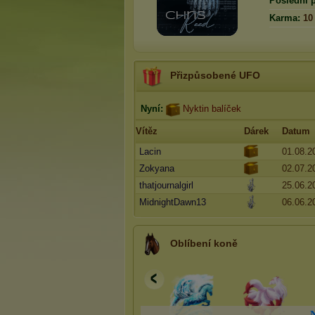
Poslední p
Karma:
10
Přizpůsobené UFO
Nyní:
Nyktin balíček
Vítěz
Dárek
Datum
Lacin
01.08.2
Zokyana
02.07.2
thatjournalgirl
25.06.2
MidnightDawn13
06.06.2
Oblíbení koně