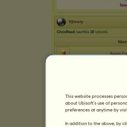
Ten
Výtvory
ChrisReed
navrhl/a
10
výtvorů.
Náze
Aurora Pur
Luminiscen
Koi aqua
Passage o
This website processes persona
about Ubisoft's use of persona
preferences at anytime by visi
Henn R
Stránka:
In addition to the above, by c
1
2