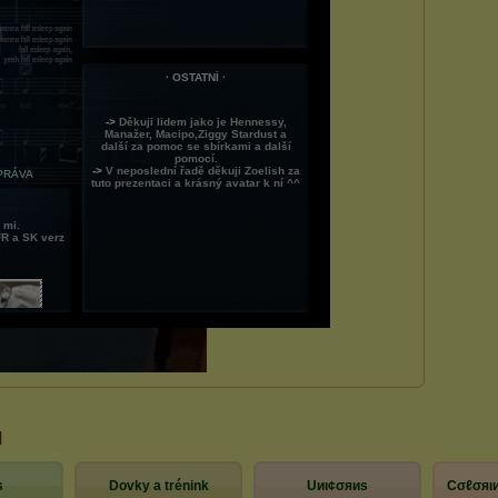
d
ѕ
Dovky a trénink
Uиι¢σяиѕ
Cσℓσяιи