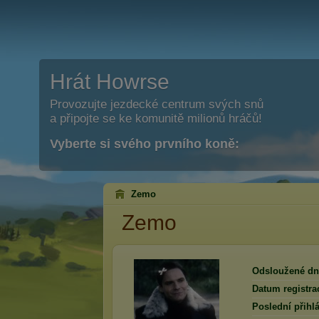
Hrát Howrse
Provozujte jezdecké centrum svých snů
a připojte se ke komunitě milionů hráčů!
Vyberte si svého prvního koně:
Zemo
Zemo
Odsloužené dn
Datum registra
Poslední přihlá