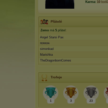
Karma:
10
bodů
Přátelé
Zemo
má
5
přátel:
Angel Starsi Pax
ꜰᴇʀʀoɴ
simonkad
Marishka
TheDragonbornComes
Trofeje
1
3
23