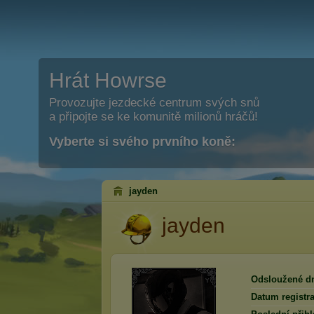
Hrát Howrse
Provozujte jezdecké centrum svých snů
a připojte se ke komunitě milionů hráčů!
Vyberte si svého prvního koně:
jayden
jayden
Odsloužené d
Datum registra