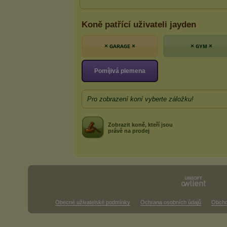
Koně patřící uživateli jayden
× ɢᴀʀᴀɢᴇ ×
× ɢʏᴍ ×
Pomíjivá plemena
Pro zobrazení koní vyberte záložku!
Zobrazit koně, kteří jsou
právě na prodej
Obecné uživatelské podmínky
Ochrana osobních údajů
Obcho