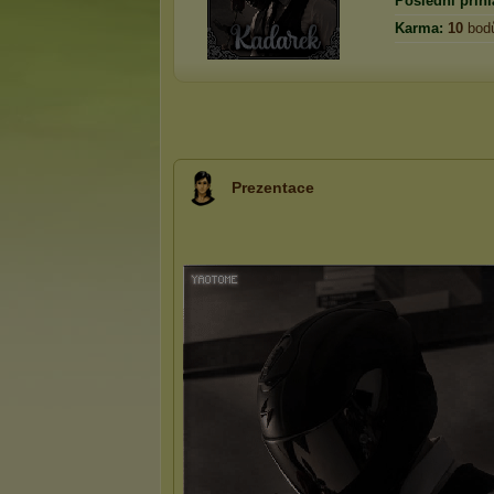
Poslední přihl
Karma:
10
bod
Prezentace