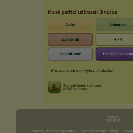
Koně patřící uživateli Jindros
Oslici
Jednorozci
Zvěrokruh
4 + 4
Ostatní koně
Pomíjivá plemena
Pro zobrazení koní vyberte záložku!
Zobrazit koně, kteří jsou
právě na prodej
Obecné uživatelské podmínky
Ochrana osobních údajů
Obcho