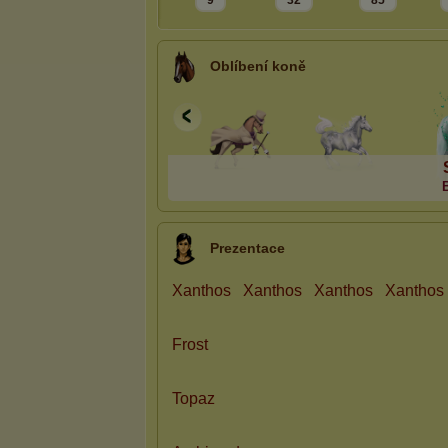
9
32
85
Oblíbení koně
Prezentace