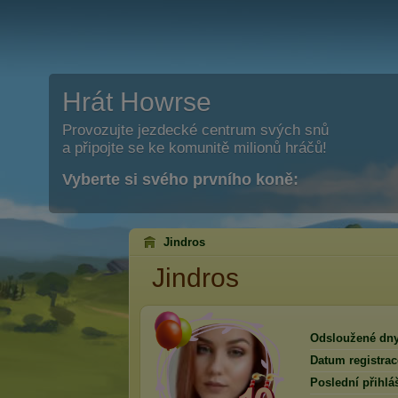
Hrát Howrse
Provozujte jezdecké centrum svých snů
a připojte se ke komunitě milionů hráčů!
Vyberte si svého prvního koně:
Jindros
Jindros
Odsloužené dny
Datum registrac
Poslední přihlá