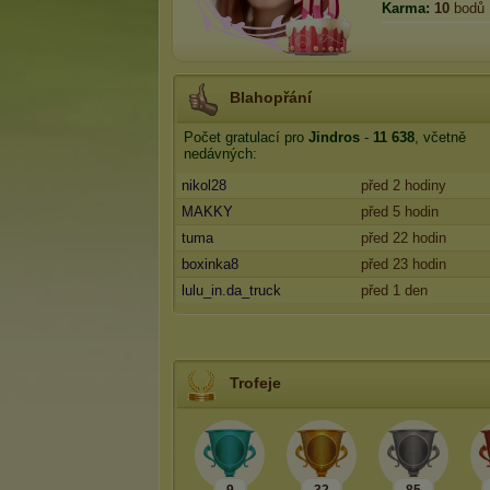
Karma:
10
bodů
Blahopřání
Počet gratulací pro
Jindros
-
11 638
, včetně
nedávných:
nikol28
před 2 hodiny
MAKKY
před 5 hodin
tuma
před 22 hodin
boxinka8
před 23 hodin
lulu_in.da_truck
před 1 den
Trofeje