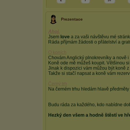
2
7
37
Prezentace