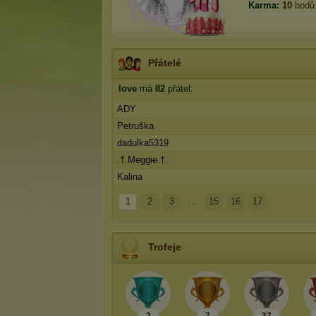
Karma:
10
bodů
Přátelé
love
má
82
přátel:
ADY
Petruška
dadulka5319
.†.Meggie.†.
Kalina
1
2
3
...
15
16
17
Trofeje