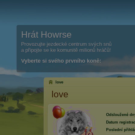
Hrát Howrse
Provozujte jezdecké centrum svých snů
a připojte se ke komunitě milionů hráčů!
Vyberte si svého prvního koně:
love
love
Odsloužené dn
Datum registra
Poslední přihlá