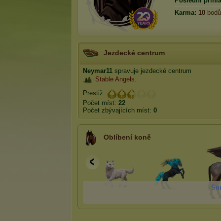
Poslední přihlá
Karma:
10
bodů
Jezdecké centrum
Neymar11
spravuje jezdecké centrum
Stable Angels
.
Prestiž:
Počet míst:
22
Počet zbývajících míst:
0
Oblíbení koně
S
o