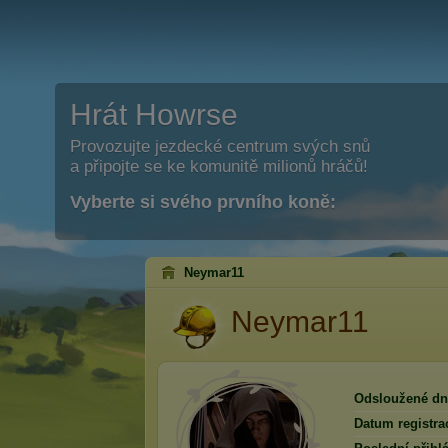
Hrát Howrse
Provozujte jezdecké centrum svých snů
a připojte se ke komunitě milionů hráčů!
Vyberte si svého prvního koně:
Neymar11
Neymar11
Odsloužené dn
Datum registra