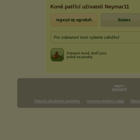
Koně patřící uživateli Neymar11
lҽցҽղժ օբ αցɾαճαհ
Babies
Pro zobrazení koní vyberte záložku!
Zobrazit koně, kteří jsou
právě na prodej
Obecné uživatelské podmínky
Ochrana osobních údajů
Obcho