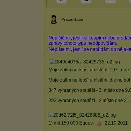
12
34
85
Prezentace