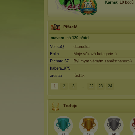
Karma:
10
bodů
Přátelé
mavera
má
120
přátel:
VeriseQ
dceruška
Eolin
Moje věková kategorie:-)
Richard 67
Byl mým věrným zaměstnanec:-)
habera1975
aresaa
růsťák
1
2
3
...
22
23
24
Trofeje