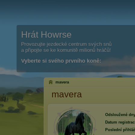
Hrát Howrse
Provozujte jezdecké centrum svých snů
a připojte se ke komunitě milionů hráčů!
Vyberte si svého prvního koně:
mavera
mavera
Odsloužené dny
Datum registrac
Poslední přihlá