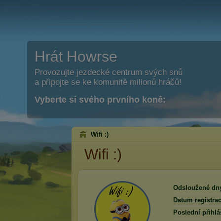
Hrát Howrse
Provozujte jezdecké centrum svých snů
a připojte se ke komunitě milionů hráčů!
Vyberte si svého prvního koně:
Wifi :)
Wifi :)
Odsloužené dn
Datum registrac
Poslední přihlá