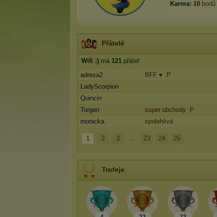
Karma:
10
bodů
Přátelé
Wifi :)
má
121
přátel:
adresa2
BFF ♥ :P
LadyScorpion
Quincin
Torgen
super obchody :P
monicka.
spolehlivá
1
2
3
...
23
24
25
Trofeje