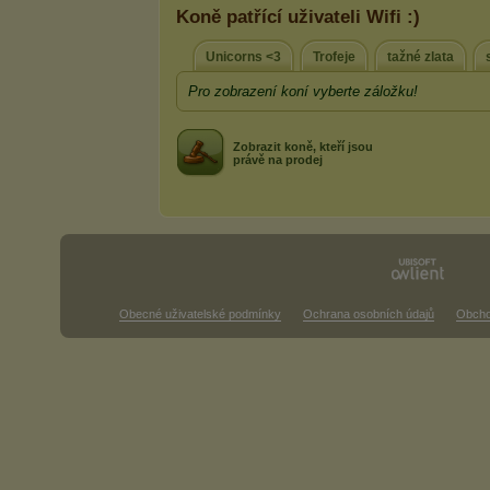
Koně patřící uživateli Wifi :)
Unicorns <3
Trofeje
tažné zlata
Pro zobrazení koní vyberte záložku!
Zobrazit koně, kteří jsou
právě na prodej
Obecné uživatelské podmínky
Ochrana osobních údajů
Obcho