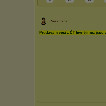
4
22
73
Prezentace