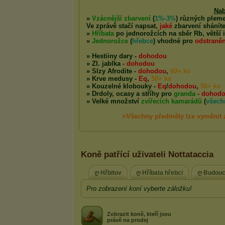
Koně patřící uživateli Nottataccia
ღ Hřbitov
ღ Hříbata hřebci
ღ Budouc
Pro zobrazení koní vyberte záložku!
Zobrazit koně, kteří jsou
právě na prodej