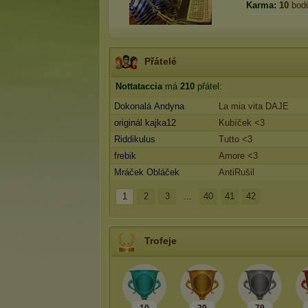
Karma:
10
bod
Přátelé
Nottataccia
má
210
přátel:
Dokonalá Andyna
La mia vita DAJE
originál kajka12
Kubíček <3
Riddikulus
Tutto <3
frebik
Amore <3
Mráček Obláček
AntiRušil
1
2
3
...
40
41
42
Trofeje