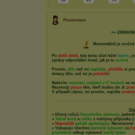
10
29
79
Prezentace