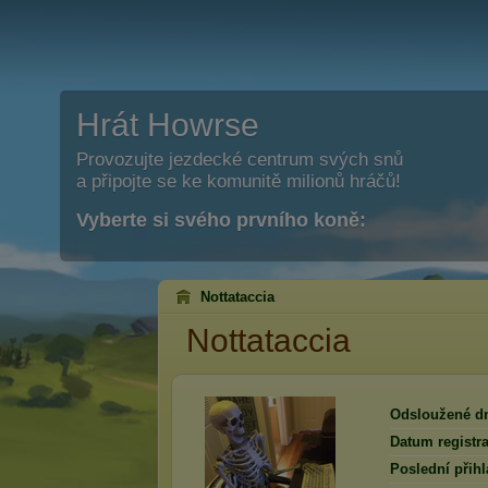
Hrát Howrse
Provozujte jezdecké centrum svých snů
a připojte se ke komunitě milionů hráčů!
Vyberte si svého prvního koně:
Nottataccia
Nottataccia
Odsloužené d
Datum registra
Poslední přihl