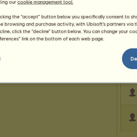
208
ting our
cookie management tool.
licking the “accept” button below you specifically consent to s
me browsing and purchase activity, with Ubisoft’s partners via t
Karoll
ecline, click the “decline” button below. You can change your c
eferences” link on the bottom of each web page.
De