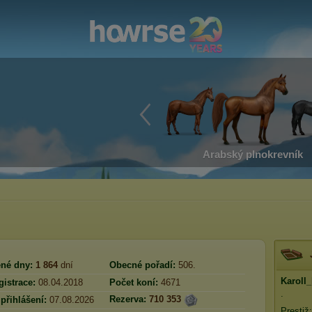
Arabský plnokrevník
né dny:
1 864
dní
Obecné pořadí:
506.
Karoll
istrace:
08.04.2018
Počet koní:
4671
.
Rezerva:
710 353
přihlášení:
07.08.2026
Prestiž