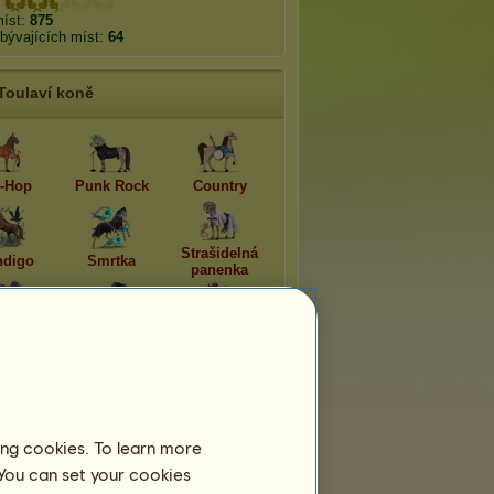
míst:
875
bývajících míst:
64
Toulaví koně
-Hop
Punk Rock
Country
Strašidelná
digo
Smrtka
panenka
 Samedi
Bílá paní
Echidna
Pomíjivá plemena
ing cookies. To learn more
 You can set your cookies