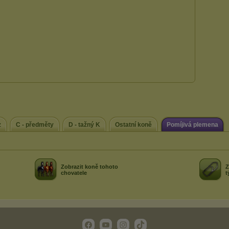
z
C - předměty
D - tažný K
Ostatní koně
Pomíjivá plemena
Zobrazit koně tohoto
Z
chovatele
t