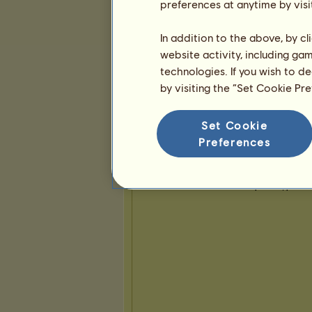
8
31
105
preferences at anytime by visi
In addition to the above, by c
Prezentace
website activity, including ga
technologies. If you wish to d
by visiting the “Set Cookie Pr
Set Cookie
Preferences