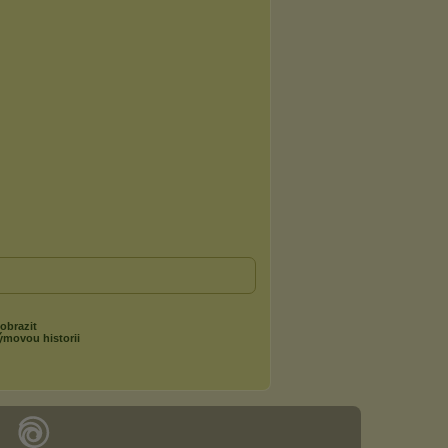
obrazit
ýmovou historii