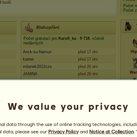
0
bodů
Počet 
Počet z
Blahopřání
Počet gratulací pro
Karoll_ka
-
9 718
, včetně
nedávných:
Hip
Anck-su-Namun
před 17 dní
kamei
před 17 dní
milanek2012cze
před 26 dní
Wen
JANINA
před 26 dní
míša102
před 29 dní
Baron
We value your privacy
l data through the use of online tracking technologies, includ
l data, please see our
Privacy Policy
and
Notice at Collection
.