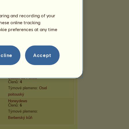
Appaloosa 2026
haring and recording of your
Týmy
hese online tracking
_ka
patří do
4
týmů:
ookie preferences at any time
Tittle Spaghetti
Členů:
20
Týmové plemeno:
Appaloosa
cline
Accept
ᴛʜᴇ ᴛᴡɪɴ ꜱɴᴀᴋᴇꜱ
Členů:
20
Týmové plemeno:
KWPN
Baudet du Poitou
Členů:
4
Týmové plemeno:
Osel
poitouský
Honeydews
Členů:
6
Týmové plemeno:
Berberský kůň