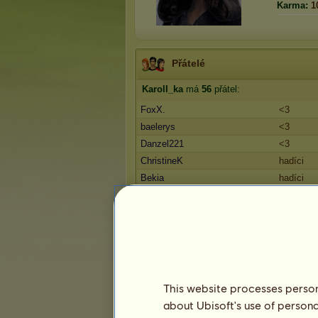
Karma:
1
Přátelé
Karoll_ka
má
56
přátel:
FoxX.
<3
baelerys
<3
Danzel221
<3
ChristineK
hadíci
Bekia
hadíci
1
2
3
...
10
11
12
Trofeje
This website processes persona
about Ubisoft's use of persona