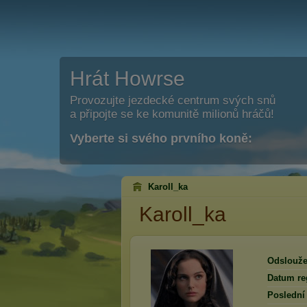
Hrát Howrse
Provozujte jezdecké centrum svých snů
a připojte se ke komunitě milionů hráčů!
Vyberte si svého prvního koně:
Karoll_ka
Karoll_ka
Odslouže
Datum reg
Poslední 