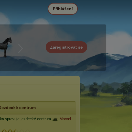
Přihlášení
Zaregistrovat se
Jezdecké centrum
_ka
spravuje jezdecké centrum
Marvel.
: