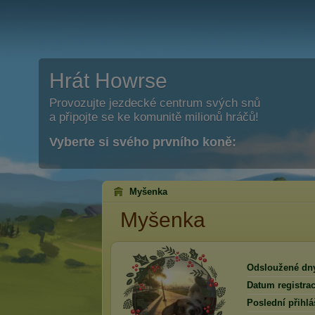
Hrát Howrse
Provozujte jezdecké centrum svých snů
a připojte se ke komunitě milionů hráčů!
Vyberte si svého prvního koně:
Myšenka
Myšenka
Odsloužené dn
Datum registrac
Poslední přihlá