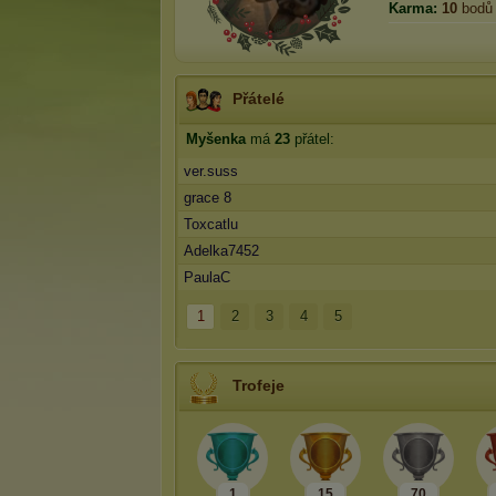
Karma:
10
bodů
Přátelé
Myšenka
má
23
přátel:
ver.suss
grace 8
Toxcatlu
Adelka7452
PaulaC
1
2
3
4
5
Trofeje
1
15
70