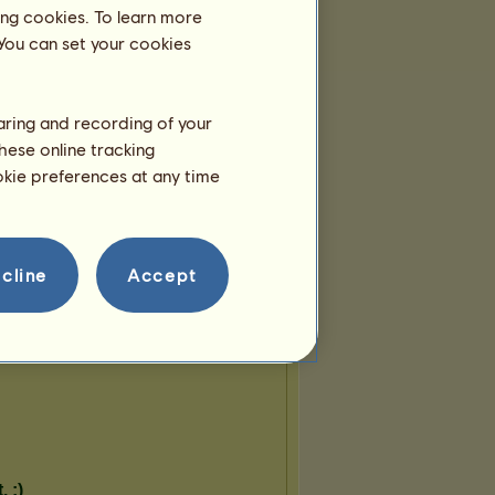
gona
Pan
Harpyje
ing cookies. To learn more
 You can set your cookies
ntaur
Chiméra
Sfinga
haring and recording of your
hese online tracking
ookie preferences at any time
cline
Accept