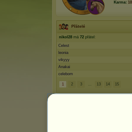
Karma:
10
Přátelé
nikol28
má
72
přátel:
Celest
leonia
vikyyy
Anakai
celeborn
1
2
3
...
13
14
15
Pomíjivá plemena
Velšský kůň 2026