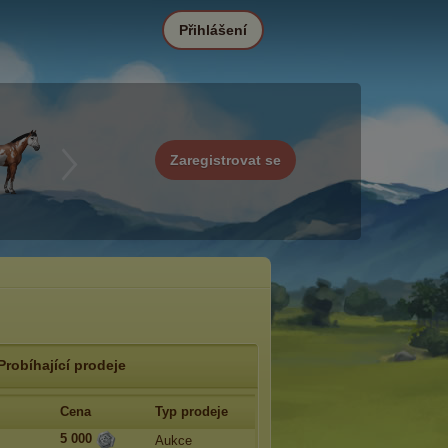
Přihlášení
Zaregistrovat se
Probíhající prodeje
Cena
Typ prodeje
5 000
Aukce