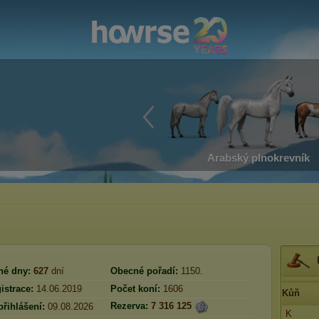
Arabský plnokrevník
né dny:
627
dní
Obecné pořadí:
1150.
istrace:
14.06.2019
Počet koní:
1606
Kůň
Rezerva:
7 316 125
přihlášení:
09.08.2026
K