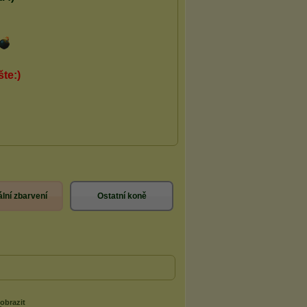
lní zbarvení
Ostatní koně
obrazit