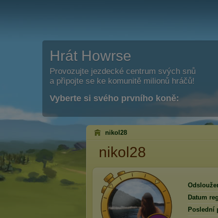
Hrát Howrse
Provozujte jezdecké centrum svých snů
a připojte se ke komunitě milionů hráčů!
Vyberte si svého prvního koně:
nikol28
nikol28
Odslouže
Datum reg
Poslední 