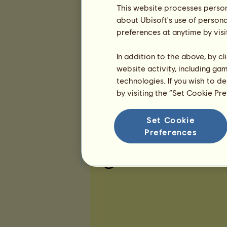
This website processes persona
about Ubisoft's use of persona
preferences at anytime by visi
In addition to the above, by c
website activity, including ga
Oblíbení koně
technologies. If you wish to d
by visiting the “Set Cookie Pr
Set Cookie
Preferences
Prezentace