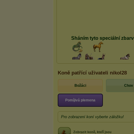
Koně patřící uživateli nikol28
Božáci
Chov
Pomíjivá plemena
Pro zobrazení koní vyberte záložku!
Zobrazit koně, kteří jsou