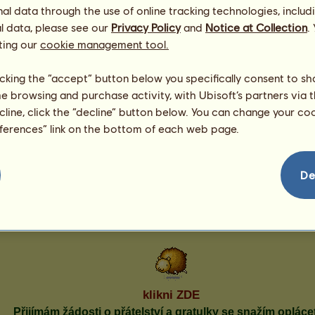
Petulee
03.08.2026
Gor
l data through the use of online tracking technologies, includ
Fox162
03.08.2026
l data, please see our
Privacy Policy
and
Notice at Collection
.
Tress CZ
20.07.2026
ting our
cookie management tool.
Ke
kačírek
06.07.2026
licking the “accept” button below you specifically consent to s
me browsing and purchase activity, with Ubisoft’s partners via t
ecline, click the “decline” button below. You can change your c
eferences” link on the bottom of each web page.
Erebos
De
Božský kůň
Zobrazit všechny mé koně