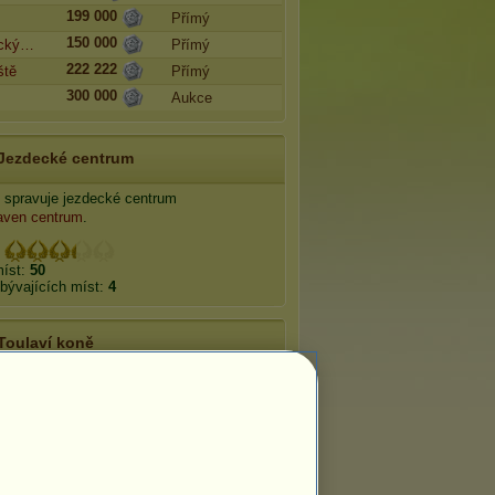
199 000
Přímý
150 000
cký…
Přímý
222 222
ště
Přímý
300 000
Aukce
Jezdecké centrum
spravuje jezdecké centrum
aven centrum
.
:
míst:
50
bývajících míst:
4
Toulaví koně
idna
Minotaurus
Mořská panna