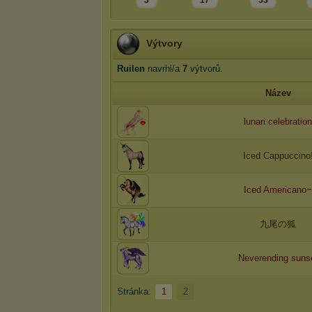
3
17
53
Výtvory
Ruilen
navrhl/a
7
výtvorů.
Název
lunari celebration
Iced Cappuccino
Iced Americano~
九尾の狐
Neverending suns
Stránka:
1
2