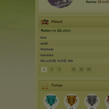
Karma:
10
bodů
Přátelé
Ruilen
má
111
přátel:
btob
andik
Wanheda
šamanka
MILUJEME KONĚ 999
1
2
3
...
21
22
23
Trofeje