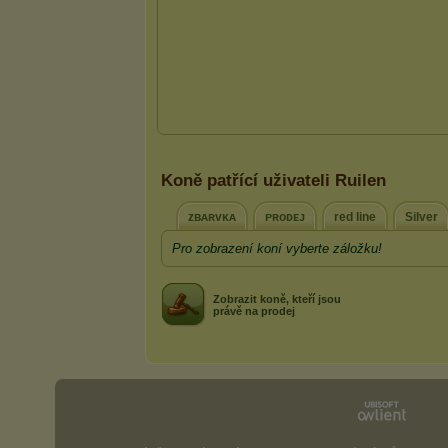
Koně patřící uživateli Ruilen
ᴢʙᴀʀᴠᴋᴀ
ᴘʀᴏᴅᴇᴊ
red line
Silver
Pro zobrazení koní vyberte záložku!
Zobrazit koně, kteří jsou
právě na prodej