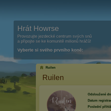
Hrát Howrse
Provozujte jezdecké centrum svých snů
a připojte se ke komunitě milionů hráčů!
Vyberte si svého prvního koně:
Ruilen
Ruilen
Odsloužené dn
Datum registra
Poslední přihlá